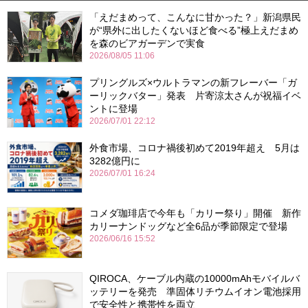
「えだまめって、こんなに甘かった？」新潟県民
が“県外に出したくないほど食べる”極上えだまめ
を森のビアガーデンで実食
2026/08/05 11:06
プリングルズ×ウルトラマンの新フレーバー「ガ
ーリックバター」発表 片寄涼太さんが祝福イベ
ントに登場
2026/07/01 22:12
外食市場、コロナ禍後初めて2019年超え 5月は
3282億円に
2026/07/01 16:24
コメダ珈琲店で今年も「カリー祭り」開催 新作
カリーナンドッグなど全6品が季節限定で登場
2026/06/16 15:52
QIROCA、ケーブル内蔵の10000mAhモバイルバ
ッテリーを発売 準固体リチウムイオン電池採用
で安全性と携帯性を両立