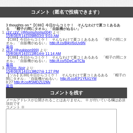
コメント（匿名で投稿できます）
3 thoughts on “【C88】今日からコミケ！ そんなわけで夏コミあるあ
る 「帽子の間にタオル」「自販機がぬるい」”
ほむほむ (@homuhomu004)
より:
15年08月14日09時03分 9:03 AM
【C88】今日からコミケ！ そんなわけで夏コミあるある 「帽子の間にタ
オル」「自販機がぬるい」
http://t.co/BjkV6oUv9N
返信
ゆき (@yukipon999)
より:
15年08月14日11時14分 11:14 AM
【C88】今日からコミケ！ そんなわけで夏コミあるある 「帽子の間にタ
オル」「自販機がぬるい」
http://t.co/5DeCaiTCfa
返信
@Hiro_Noir
より:
15年08月14日13時27分 1:27 PM
【ソル】[C88] 今日からコミケ！ そんなわけで夏コミあるある 「帽子の
間にタオル」「自販機がぬるい」
http://t.co/EP1YfUi1YM
8:27
http://t.co/flSMDZU2Mv
返信
コメントを残す
メールアドレスが公開されることはありません。
※
が付いている欄は必須
項目です
コメント
※