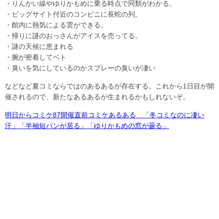
・りんかい線やゆりかもめに乗る時点で同類がわかる。
・ビッグサイト付近のコンビニに長蛇の列。
・館内に熱気による雲ができる。
・帰りに謎のおっさんがアイスを売ってる。
・謎の天候に恵まれる
・腕が密着してベト
・臭いを気にしているのかスプレーの臭いが凄い
などなど夏コミならではのあるあるが存在する。これから1日目が開
催されるので、新たなあるあるが生まれるかもしれないぞ。
明日からコミケ87開催直前コミケあるある 「冬コミなのに凄い
汗」「半袖短パンが居る」「ゆりかもめの窓が曇る」