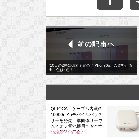
"10日の2時に発表予定の『iPhone6s』の資料が流
出 色は4色？
QIROCA、ケーブル内蔵の
10000mAhモバイルバッテ
リーを発売 準固体リチウ
ムイオン電池採用で安全性
と携帯性を両立
2026/06/09 01:40:54