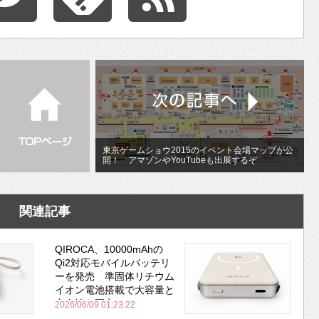
東京ゲームショウ2015のイベント会場マップが公
開！ アマゾンやYouTubeも出展するぞ
関連記事
QIROCA、10000mAhの
Qi2対応モバイルバッテリ
ーを発売 準固体リチウム
イオン電池搭載で大容量と
安全性を両立
2026/06/09 01:23:22