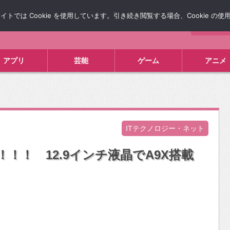
では Cookie を使用しています。引き続き閲覧する場合、Cookie の
について
広告掲載について
お問い合わせ
タレコミ
アプリ
芸能
ゲーム
アニメ
ITテクノロジー・ネット
！！！！ 12.9インチ液晶でA9X搭載