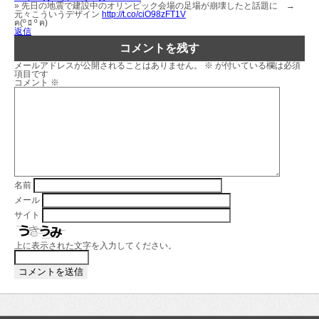
» 先日の地震で建設中のオリンピック会場の足場が崩壊したと話題に →
元々こういうデザイン
http://t.co/ciO98zFT1V
ฅ(º ﾛ º ฅ)
返信
コメントを残す
メールアドレスが公開されることはありません。
※
が付いている欄は必須
項目です
コメント
※
名前
メール
サイト
上に表示された文字を入力してください。