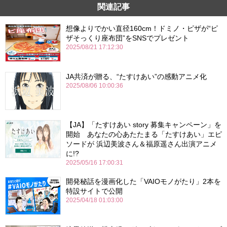
関連記事
想像よりでかい直径160cm！ドミノ・ピザが“ピ
ザそっくり座布団”をSNSでプレゼント
2025/08/21 17:12:30
JA共済が贈る、“たすけあい”の感動アニメ化
2025/08/06 10:00:36
【JA】「たすけあい story 募集キャンペーン」を
開始 あなたの心あたたまる「たすけあい」エピ
ソードが 浜辺美波さん＆福原遥さん出演アニメ
に!?
2025/05/16 17:00:31
開発秘話を漫画化した「VAIOモノがたり」2本を
特設サイトで公開
2025/04/18 01:03:00