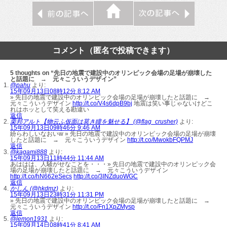
コメント（匿名で投稿できます）
5 thoughts on “先日の地震で建設中のオリンピック会場の足場が崩壊した
と話題に → 元々こういうデザイン”
@pahu
より:
15年09月13日08時12分 8:12 AM
» 先日の地震で建設中のオリンピック会場の足場が崩壊したと話題に →
元々こういうデザイン
http://t.co/V4s6dpB9bj
地震は笑い事じゃないけどこ
れはホッとして笑える勘違い
返信
栗邦アルト【物云ふ仮面は莫き瞳を魅せる】 (@flag_crusher)
より:
15年09月13日09時46分 9:46 AM
紛らわしいなおいw » 先日の地震で建設中のオリンピック会場の足場が崩壊
したと話題に → 元々こういうデザイン
http://t.co/MwokbFQPMJ
返信
@kagami888
より:
15年09月13日11時44分 11:44 AM
あははは、人騒がせなことを・・・» 先日の地震で建設中のオリンピック会
場の足場が崩壊したと話題に → 元々こういうデザイン
http://t.co/hN662eSecs
http://t.co/3INZduoWGC
返信
かしん (@hkdmz)
より:
15年09月13日23時31分 11:31 PM
» 先日の地震で建設中のオリンピック会場の足場が崩壊したと話題に →
元々こういうデザイン
http://t.co/Fn1XpZMysp
返信
@lemon1931
より:
15年09月14日08時41分 8:41 AM