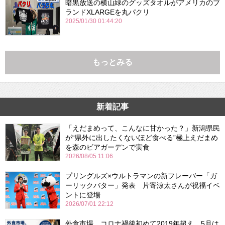
暗黒放送の横山緑のグッズタオルがアメリカのブ
ランドXLARGEを丸パクリ
2025/01/30 01:44:20
もっとみる
新着記事
「えだまめって、こんなに甘かった？」新潟県民
が“県外に出したくないほど食べる”極上えだまめ
を森のビアガーデンで実食
2026/08/05 11:06
プリングルズ×ウルトラマンの新フレーバー「ガ
ーリックバター」発表 片寄涼太さんが祝福イベ
ントに登場
2026/07/01 22:12
外食市場、コロナ禍後初めて2019年超え 5月は