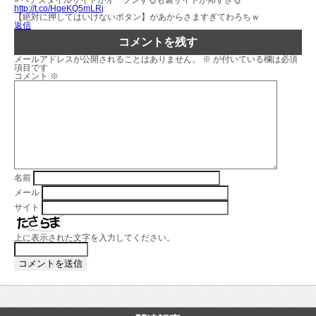
» ヘアスタイルサイトがオープンするも裏サイトが怖すぎる
http://t.co/HqeKQ5mLRj
【絶対に押してはいけないボタン】があからさますぎてわろちｗ
返信
コメントを残す
メールアドレスが公開されることはありません。
※
が付いている欄は必須
項目です
コメント
※
名前
メール
サイト
上に表示された文字を入力してください。