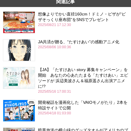
関連記事
想像よりでかい直径160cm！ドミノ・ピザが“ピ
ザそっくり座布団”をSNSでプレゼント
2025/08/21 17:12:30
JA共済が贈る、“たすけあい”の感動アニメ化
2025/08/06 10:00:36
【JA】「たすけあい story 募集キャンペーン」を
開始 あなたの心あたたまる「たすけあい」エピ
ソードが 浜辺美波さん＆福原遥さん出演アニメ
に!?
2025/05/16 17:00:31
開発秘話を漫画化した「VAIOモノがたり」2本を
特設サイトで公開
2025/04/18 01:03:00
暗黒放送の横山緑のグッズタオルがアメリカのブ