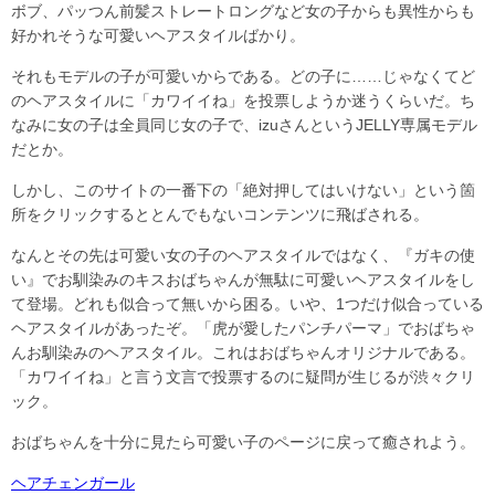
ボブ、パッつん前髪ストレートロングなど女の子からも異性からも
好かれそうな可愛いヘアスタイルばかり。
それもモデルの子が可愛いからである。どの子に……じゃなくてど
のヘアスタイルに「カワイイね」を投票しようか迷うくらいだ。ち
なみに女の子は全員同じ女の子で、izuさんというJELLY専属モデル
だとか。
しかし、このサイトの一番下の「絶対押してはいけない」という箇
所をクリックするととんでもないコンテンツに飛ばされる。
なんとその先は可愛い女の子のヘアスタイルではなく、『ガキの使
い』でお馴染みのキスおばちゃんが無駄に可愛いヘアスタイルをし
て登場。どれも似合って無いから困る。いや、1つだけ似合っている
ヘアスタイルがあったぞ。「虎が愛したパンチパーマ」でおばちゃ
んお馴染みのヘアスタイル。これはおばちゃんオリジナルである。
「カワイイね」と言う文言で投票するのに疑問が生じるが渋々クリ
ック。
おばちゃんを十分に見たら可愛い子のページに戻って癒されよう。
ヘアチェンガール