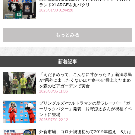
ランドXLARGEを丸パクリ
2025/01/30 01:44:20
もっとみる
新着記事
「えだまめって、こんなに甘かった？」新潟県民
が“県外に出したくないほど食べる”極上えだまめ
を森のビアガーデンで実食
2026/08/05 11:06
プリングルズ×ウルトラマンの新フレーバー「ガ
ーリックバター」発表 片寄涼太さんが祝福イベ
ントに登場
2026/07/01 22:12
外食市場、コロナ禍後初めて2019年超え 5月は