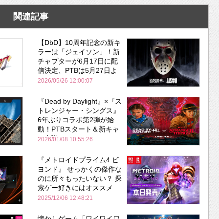
関連記事
【DbD】10周年記念の新キ
ラーは「ジェイソン」！新
チャプターが6月17日に配
信決定、PTBは5月27日よ
り開始
2026/05/26 12:00:07
『Dead by Daylight』×『ス
トレンジャー・シングス』
6年ぶりコラボ第2弾が始
動！PTBスタート＆新キャ
ラ参戦
2026/01/08 10:55:26
『メトロイドプライム4 ビ
ヨンド』 せっかくの傑作な
のに所々もったいない？ 探
索ゲー好きにはオススメ
2025/12/06 12:48:21
懐かしゲーム「ワイワイワ