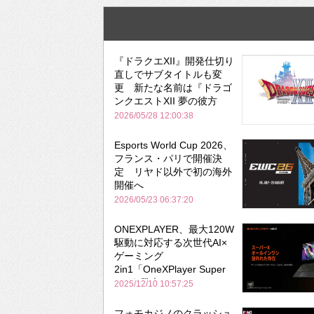
『ドラクエXII』開発仕切り
直しでサブタイトルも変
更 新たな名前は『ドラゴ
ンクエストXII 夢の彼方
へ』
2026/05/28 12:00:38
Esports World Cup 2026、
フランス・パリで開催決
定 リヤド以外で初の海外
開催へ
2026/05/23 06:37:20
ONEXPLAYER、最大120W
駆動に対応する次世代AI×
ゲーミング
2in1「OneXPlayer Super
X」を発表
2025/12/10 10:57:25
フォモカジノのクラッシュ