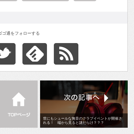
ゴゴ通をフォローする
世にもシュールな無音のクラブイベントが開催さ
れる！ 端から見ると謎だらけ？？？