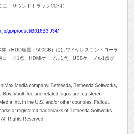
編（ミニ・サウンドトラックCD付）
）
.jp/gp/product/B016B3IJ34/
n 4本体（HDD容量：500GB）にはワイヤレスコントローラ
コード1点、HDMIケーブル1点、USBケーブル1点が
eniMax Media company. Bethesda, Bethesda Softworks,
Boy, Vault-Tec and related logos are registered
dia Inc. in the U.S. and/or other countries. Fallout,
marks or registered trademarks of Bethesda Softworks
. All Rights Reserved.