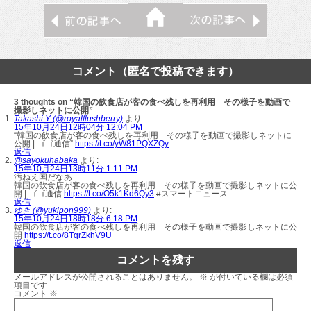
コメント（匿名で投稿できます）
3 thoughts on “韓国の飲食店が客の食べ残しを再利用 その様子を動画で
撮影しネットに公開”
Takashi Y (@royalflushberry)
より:
15年10月24日12時04分 12:04 PM
“韓国の飲食店が客の食べ残しを再利用 その様子を動画で撮影しネットに
公開 | ゴゴ通信”
https://t.co/yW81PQXZQy
返信
@sayokuhabaka
より:
15年10月24日13時11分 1:11 PM
汚ねえ国だなあ
韓国の飲食店が客の食べ残しを再利用 その様子を動画で撮影しネットに公
開 | ゴゴ通信
https://t.co/O5k1Kd6Qy3
#スマートニュース
返信
ゆき (@yukipon999)
より:
15年10月24日18時18分 6:18 PM
韓国の飲食店が客の食べ残しを再利用 その様子を動画で撮影しネットに公
開
https://t.co/8TqrZkhV9U
返信
コメントを残す
メールアドレスが公開されることはありません。
※
が付いている欄は必須
項目です
コメント
※