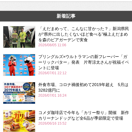
新着記事
「えだまめって、こんなに甘かった？」新潟県民
が“県外に出したくないほど食べる”極上えだまめ
を森のビアガーデンで実食
2026/08/05 11:06
プリングルズ×ウルトラマンの新フレーバー「ガ
ーリックバター」発表 片寄涼太さんが祝福イベ
ントに登場
2026/07/01 22:12
外食市場、コロナ禍後初めて2019年超え 5月は
3282億円に
2026/07/01 16:24
コメダ珈琲店で今年も「カリー祭り」開催 新作
カリーナンドッグなど全6品が季節限定で登場
2026/06/16 15:52