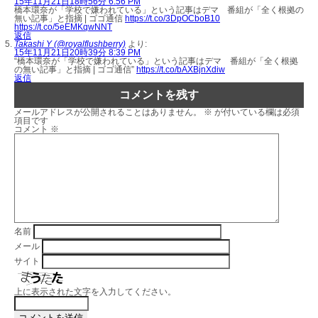
15年11月21日18時56分 6:56 PM
橋本環奈が「学校で嫌われている」という記事はデマ 番組が「全く根拠の
無い記事」と指摘 | ゴゴ通信
https://t.co/3DpOCboB10
https://t.co/5eEMKqwNNT
返信
Takashi Y (@royalflushberry)
より:
15年11月21日20時39分 8:39 PM
“橋本環奈が「学校で嫌われている」という記事はデマ 番組が「全く根拠
の無い記事」と指摘 | ゴゴ通信”
https://t.co/bAXBjnXdiw
返信
コメントを残す
メールアドレスが公開されることはありません。
※
が付いている欄は必須
項目です
コメント
※
名前
メール
サイト
上に表示された文字を入力してください。