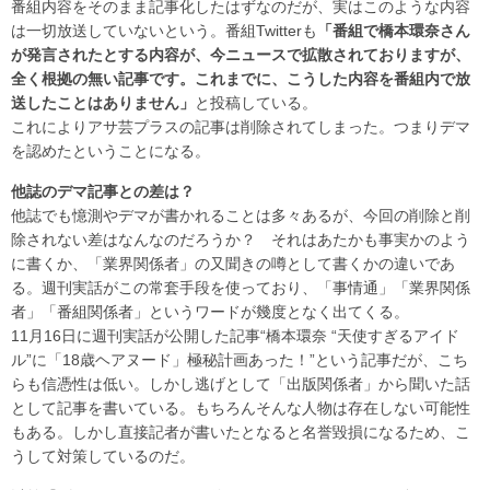
番組内容をそのまま記事化したはずなのだが、実はこのような内容
は一切放送していないという。番組Twitterも
「番組で橋本環奈さん
が発言されたとする内容が、今ニュースで拡散されておりますが、
全く根拠の無い記事です。これまでに、こうした内容を番組内で放
送したことはありません」
と投稿している。
これによりアサ芸プラスの記事は削除されてしまった。つまりデマ
を認めたということになる。
他誌のデマ記事との差は？
他誌でも憶測やデマが書かれることは多々あるが、今回の削除と削
除されない差はなんなのだろうか？ それはあたかも事実かのよう
に書くか、「業界関係者」の又聞きの噂として書くかの違いであ
る。週刊実話がこの常套手段を使っており、「事情通」「業界関係
者」「番組関係者」というワードが幾度となく出てくる。
11月16日に週刊実話が公開した記事“橋本環奈 “天使すぎるアイド
ル”に「18歳ヘアヌード」極秘計画あった！”という記事だが、こち
らも信憑性は低い。しかし逃げとして「出版関係者」から聞いた話
として記事を書いている。もちろんそんな人物は存在しない可能性
もある。しかし直接記者が書いたとなると名誉毀損になるため、こ
うして対策しているのだ。