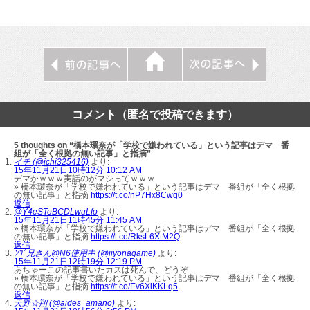
コメント（匿名で投稿できます）
5 thoughts on “橋本環奈が「学校で嫌われている」という記事はデマ 番
組が「全く根拠の無い記事」と指摘”
イチ (@ichi325416)
より:
15年11月21日10時12分 10:12 AM
デマかｗｗｗ実話のがマシってｗｗｗ
» 橋本環奈が「学校で嫌われている」という記事はデマ 番組が「全く根拠
の無い記事」と指摘
https://t.co/nP7Hx8Cwg0
返信
@Y4eSToBCDLwuLfo
より:
15年11月21日11時45分 11:45 AM
» 橋本環奈が「学校で嫌われている」という記事はデマ 番組が「全く根拠
の無い記事」と指摘
https://t.co/RksL6XtM2Q
返信
ﾝｺﾞ兄さん@N6使用中 (@iiyonagame)
より:
15年11月21日12時19分 12:19 PM
あちゃーこの記事書いたカスは死んで、どうぞ
» 橋本環奈が「学校で嫌われている」という記事はデマ 番組が「全く根拠
の無い記事」と指摘
https://t.co/Ev6XiKKLq5
返信
天野☆翔 (@aides_amano)
より: