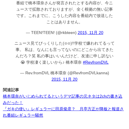
番組で橋本環奈さんが発言されたとする内容が、今ニ
ュースで拡散されておりますが、全く根拠の無い記事
です。これまでに、こうした内容を番組内で放送した
ことはありません。
— TEEN!TEEN! (@rkbteen)
2015, 11月 20
ニュース見てびっくりした(⊙⊙)!!学校で嫌われてるって
事。 私は、なんにも言ってないのにどこから出てきた
んだろ？笑 私の事はいいんだけど、友達に申し訳ない
😭 学校凄く楽しいから♪ 橋本環奈
#RevfromDVL
— Rev.fromDVL 橋本環奈 (@RevfromDVLkanna)
2015, 11月 20
関連記事
橋本環奈がいじめられてるというデマ記事の元ネタは2chの書き込
みだった！
『ガキの使い』レギュラーに田原俊彦？ 月亭方正が降板と報道さ
れ番組レギュラー騒然