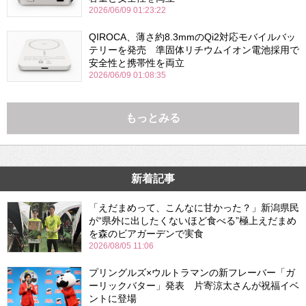
2026/06/09 01:23:22
QIROCA、薄さ約8.3mmのQi2対応モバイルバッ
テリーを発売 準固体リチウムイオン電池採用で
安全性と携帯性を両立
2026/06/09 01:08:35
もっとみる
新着記事
「えだまめって、こんなに甘かった？」新潟県民
が“県外に出したくないほど食べる”極上えだまめ
を森のビアガーデンで実食
2026/08/05 11:06
プリングルズ×ウルトラマンの新フレーバー「ガ
ーリックバター」発表 片寄涼太さんが祝福イベ
ントに登場