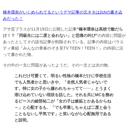
橋本環奈がいじめられてるというデマ記事の元ネタは2chの書き込
みだった！
アサ芸プラスが11月19日に公開した記事
“橋本環奈は高校で敵だら
け！？「同級生には二度と会わない」と悲痛の叫び”
の内容に問題が
あったとしてその該当記事が削除されている。記事の内容はバラエ
ティ番組『みんなの青春のぞき見TV TEEN！TEEN！』の内容に沿
って書かれた物。
その中の一文に問題があったようだ。その一文とは次の物。
これだけ可愛くて、明るい性格の橋本だけに学校生活
でも人気者かと思いきや、「全然人気者じゃないで
す。特に女の子から嫌われちゃってて‥‥」とうまく
溶け込めていない現状を話した。それを共にMCを務め
るピースの綾部祐二が「女の子は嫉妬とかあるからね
～」と心配するも、「でも卒業しちゃえば二度と会う
こともないし平気です」と笑いながら心配無用である
と説明。