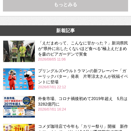
もっとみる
新着記事
「えだまめって、こんなに甘かった？」新潟県民
が“県外に出したくないほど食べる”極上えだまめ
を森のビアガーデンで実食
2026/08/05 11:06
プリングルズ×ウルトラマンの新フレーバー「ガ
ーリックバター」発表 片寄涼太さんが祝福イベ
ントに登場
2026/07/01 22:12
外食市場、コロナ禍後初めて2019年超え 5月は
3282億円に
2026/07/01 16:24
コメダ珈琲店で今年も「カリー祭り」開催 新作