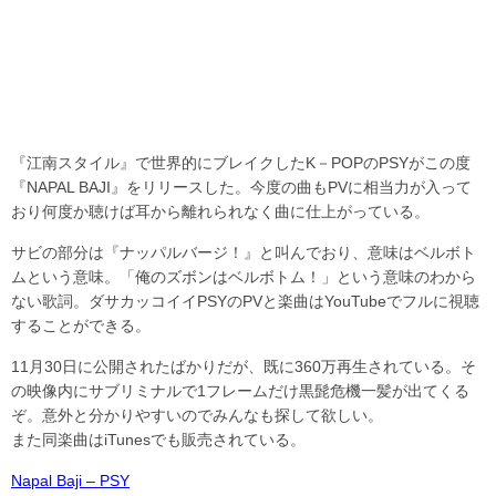
『江南スタイル』で世界的にブレイクしたK－POPのPSYがこの度
『NAPAL BAJI』をリリースした。今度の曲もPVに相当力が入って
おり何度か聴けば耳から離れられなく曲に仕上がっている。
サビの部分は『ナッパルバージ！』と叫んでおり、意味はベルボト
ムという意味。「俺のズボンはベルボトム！」という意味のわから
ない歌詞。ダサカッコイイPSYのPVと楽曲はYouTubeでフルに視聴
することができる。
11月30日に公開されたばかりだが、既に360万再生されている。そ
の映像内にサブリミナルで1フレームだけ黒髭危機一髪が出てくる
ぞ。意外と分かりやすいのでみんなも探して欲しい。
また同楽曲はiTunesでも販売されている。
Napal Baji – PSY