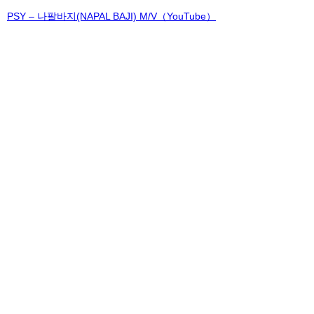
PSY – 나팔바지(NAPAL BAJI) M/V（YouTube）