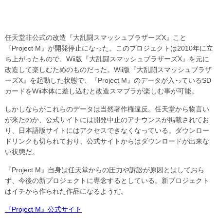
任天堂非公式の改造『大乱闘スマッシュブラザーズX』こと
『Project M』が開発停止になった。このプロジェクトは2010年に立
ち上がったもので、Wii版『大乱闘スマッシュブラザーズX』を元に
改造して楽しむためのものだった。Wii版『大乱闘スマッシュブラザ
ーズX』を起動した状態で、『Project M』のデータが入っているSD
カードをWii本体に差し込むと改造スマブラが楽しむ事が可能。
しかしならがこれらのデータは当然著作権違反。任天堂から物言い
が来たのか、公式サイトには開発中止のアナウンスが掲載されてお
り、日本語版サイトにはアクセスできなくなっている。ダウンロー
ドリンクも切られており、公式サイトからはダウンロードが出来な
い状態だ。
『Project M』自身は任天堂からの圧力や訴訟が原因とはしておら
ず、今後の新プロジェクトに専念するとしている。新プロジェクト
はイチから作られた作品になるようだ。
『Project M』公式サイト