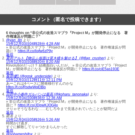
コメント（匿名で投稿できます）
6 thoughts on “非公式の改造スマブラ『Project M』が開発停止になる 著
作権違反が問題に？”
@yan_8n
より:
15年12月03日04時28分 4:28 AM
» 非公式の改造スマブラ『Project M』が開発停止になる 著作権違反が問
題に？
https://t.co/liqfw6zP9y
返信
栗邦アルト【物云ふ仮面は莫き瞳を魅せる】 (@flag_crusher)
より:
15年12月03日08時20分 8:20 AM
Riivolutionだっけ？ 結構面白いんだが。 » 非公式の改造スマブラ『Project
M』が開発停止になる 著作権違反が問題に？
https://t.co/ciE5as193E
返信
板部優 (@ggsk_underside)
より:
15年12月03日12時11分 12:11 PM
あーこれは4ベースに開発移行すんのかな
https://t.co/RsdwWqEtBo
返信
田野中小春@ガルパンは最高 (@koharu_tanonaka)
より:
15年12月04日00時36分 12:36 AM
» 非公式の改造スマブラ『Project M』が開発停止になる 著作権違反が問
題に？
https://t.co/JDpwKJOG4x
そりゃそうなるわな……むしろ今まで見逃されていたことが疑問だよ
返信
匿名
より:
15年12月04日05時26分 5:26 AM
時間かけ過ぎ、
すぐに解散してりゃつかまらんかった
返信
@sobameshifox
より: