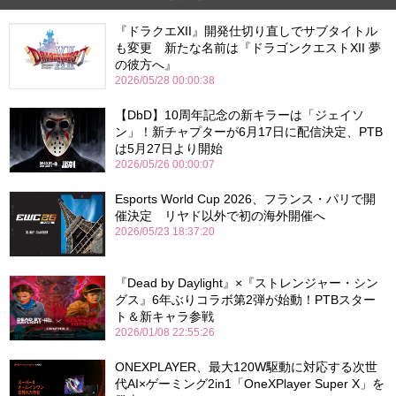
『ドラクエXII』開発仕切り直しでサブタイトル
も変更 新たな名前は『ドラゴンクエストXII 夢
の彼方へ』
2026/05/28 00:00:38
【DbD】10周年記念の新キラーは「ジェイソ
ン」！新チャプターが6月17日に配信決定、PTB
は5月27日より開始
2026/05/26 00:00:07
Esports World Cup 2026、フランス・パリで開
催決定 リヤド以外で初の海外開催へ
2026/05/23 18:37:20
『Dead by Daylight』×『ストレンジャー・シン
グス』6年ぶりコラボ第2弾が始動！PTBスター
ト＆新キャラ参戦
2026/01/08 22:55:26
ONEXPLAYER、最大120W駆動に対応する次世
代AI×ゲーミング2in1「OneXPlayer Super X」を