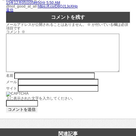
15年12月05日05時50分 5:50 AM
@not_good_at_all
https://t.co/D8QJ1JoXHp
返信
コメントを残す
メールアドレスが公開されることはありません。
※
が付いている欄は必須
項目です
コメント
※
名前
メール
サイト
上に表示された文字を入力してください。
関連記事