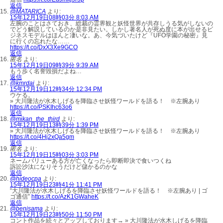
返信
@MATARICA
より:
15年12月19日08時03分 8:03 AM
左腕のことはさておき、総裁の霊界観と妖怪世界が共存しうる気がしないの
でどう解説しているのか是非見たい。しかし著名人が死ぬ度に本が出せるビ
ジネスモデルはほんと凄いな。あ、今気づいたけど『UFO学園の秘密』見
に行くの忘れたな……
https://t.co/DxX3Xe9GCO
返信
匿名
より:
15年12月19日09時39分 9:39 AM
もう歩く名誉毀損だよね…
返信
@kmrdai
より:
15年12月19日12時34分 12:34 PM
ウケる。
» 大川隆法が水木しげるを降臨させ妖怪ワールドを語る！ ※左腕あり
https://t.co/PSKIhc63o6
返信
@mikan_the_third
より:
15年12月19日13時39分 1:39 PM
» 大川隆法が水木しげるを降臨させ妖怪ワールドを語る！ ※左腕あり
https://t.co/4Hj2xQa5gm
返信
匿名
より:
15年12月19日15時03分 3:03 PM
ネームバリューある方が亡くなったら即断即決で食いつくね
訴訟沙汰になりそうだけど儲かるのかな
返信
@hideocpa
より:
15年12月19日23時41分 11:41 PM
“大川隆法が水木しげるを降臨させ妖怪ワールドを語る！ ※左腕あり | ゴ
ゴ通信”
https://t.co/AzK1GWaheK
返信
@benisama
より:
15年12月19日23時50分 11:50 PM
コント作品を続々とアップしております→ » 大川隆法が水木しげるを降臨