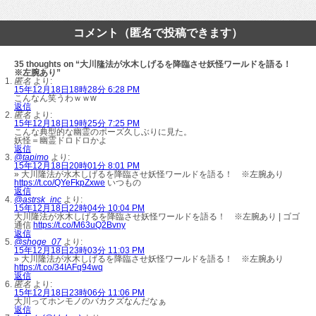
コメント（匿名で投稿できます）
35 thoughts on “大川隆法が水木しげるを降臨させ妖怪ワールドを語る！
※左腕あり”
匿名
より:
15年12月18日18時28分 6:28 PM
こんなん笑うわｗｗw
返信
匿名
より:
15年12月18日19時25分 7:25 PM
こんな典型的な幽霊のポーズ久しぶりに見た。
妖怪＝幽霊ドロドロかよ
返信
@tapimo
より:
15年12月18日20時01分 8:01 PM
» 大川隆法が水木しげるを降臨させ妖怪ワールドを語る！ ※左腕あり
https://t.co/QYeFkpZxwe
いつもの
返信
@astrsk_inc
より:
15年12月18日22時04分 10:04 PM
大川隆法が水木しげるを降臨させ妖怪ワールドを語る！ ※左腕あり | ゴゴ
通信
https://t.co/M63uQ2Bvny
返信
@shoge_07
より:
15年12月18日23時03分 11:03 PM
» 大川隆法が水木しげるを降臨させ妖怪ワールドを語る！ ※左腕あり
https://t.co/34IAFq94wq
返信
匿名
より:
15年12月18日23時06分 11:06 PM
大川ってホンモノのバカクズなんだなぁ
返信