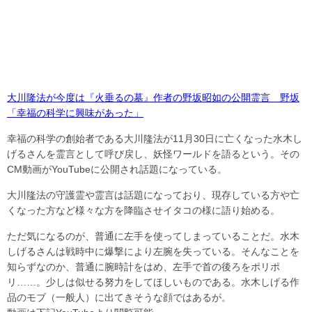
大川隆法が今度は『火垂るの墓』作者の野坂昭如の公開霊言 野坂
「幸福の科学に興味があった」
幸福の科学の創始者である大川隆法が11月30日に亡くなった水木し
げるさんを霊言として呼び戻し、妖怪ワールドを語るという。その
CM動画がYouTubeに公開され話題になっている。
大川隆法の守護霊や霊言は話題になっており、現存している方や亡
くなった方など様々な方を降臨させイタコの様に語り始める。
ただ気になるのが、普通に左手を使ってしまっていることだ。水木
しげるさんは戦時中に爆撃により左腕を失っている。そんなことを
知らずなのか、普通に腕時計をはめ、左手で首の後ろをポリポ
リ……。少しは似せる努力をしてほしいものである。水木しげる作
品のモブ（一般人）に出てきそうな顔ではあるが。