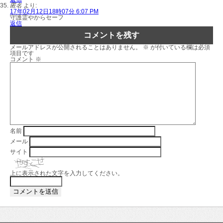
匿名
より:
17年02月12日18時07分 6:07 PM
守護霊やからセーフ
返信
コメントを残す
メールアドレスが公開されることはありません。
※
が付いている欄は必須
項目です
コメント
※
名前
メール
サイト
上に表示された文字を入力してください。