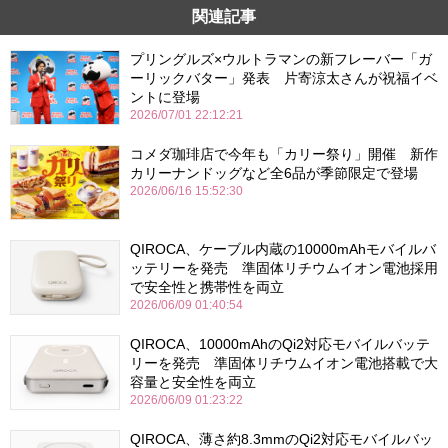
関連記事
プリングルズ×ウルトラマンの新フレーバー「ガ
ーリックバター」発表 片寄涼太さんが祝福イベ
ントに登場
2026/07/01 22:12:21
コメダ珈琲店で今年も「カリー祭り」開催 新作
カリーナンドッグなど全6品が季節限定で登場
2026/06/16 15:52:30
QIROCA、ケーブル内蔵の10000mAhモバイルバ
ッテリーを発売 準固体リチウムイオン電池採用
で安全性と携帯性を両立
2026/06/09 01:40:54
QIROCA、10000mAhのQi2対応モバイルバッテ
リーを発売 準固体リチウムイオン電池搭載で大
容量と安全性を両立
2026/06/09 01:23:22
QIROCA、薄さ約8.3mmのQi2対応モバイルバッ