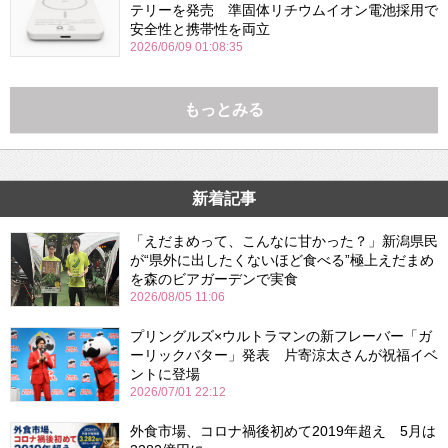
テリーを発売 準固体リチウムイオン電池採用で
安全性と携帯性を両立
2026/06/09 01:08:35
もっとみる
新着記事
「えだまめって、こんなに甘かった？」新潟県民
が“県外に出したくないほど食べる”極上えだまめ
を森のビアガーデンで実食
2026/08/05 11:06
プリングルズ×ウルトラマンの新フレーバー「ガ
ーリックバター」発表 片寄涼太さんが祝福イベ
ントに登場
2026/07/01 22:12
外食市場、コロナ禍後初めて2019年超え 5月は