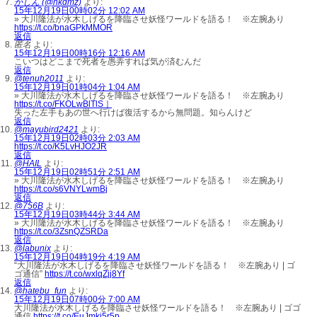
かしん (@hkdmz)
より:
15年12月19日00時02分 12:02 AM
» 大川隆法が水木しげるを降臨させ妖怪ワールドを語る！ ※左腕あり
https://t.co/bnaGPkMMOR
返信
匿名
より:
15年12月19日00時16分 12:16 AM
こいつはどこまで死者を愚弄すれば気が済むんだ
返信
@tenuh2011
より:
15年12月19日01時04分 1:04 AM
» 大川隆法が水木しげるを降臨させ妖怪ワールドを語る！ ※左腕あり
https://t.co/FKOLwBlTlS｜
失った左手もあの世へ行けば復活するから無問題。知らんけど
返信
@mayubird2421
より:
15年12月19日02時03分 2:03 AM
https://t.co/K5LvHJO2JR
返信
@HAIL
より:
15年12月19日02時51分 2:51 AM
» 大川隆法が水木しげるを降臨させ妖怪ワールドを語る！ ※左腕あり
https://t.co/s6VNYLwmBj
返信
@756B
より:
15年12月19日03時44分 3:44 AM
» 大川隆法が水木しげるを降臨させ妖怪ワールドを語る！ ※左腕あり
https://t.co/3ZsnQZSRDa
返信
@labunix
より:
15年12月19日04時19分 4:19 AM
“大川隆法が水木しげるを降臨させ妖怪ワールドを語る！ ※左腕あり | ゴ
ゴ通信”
https://t.co/wxlqZjj8Yf
返信
@hatebu_fun
より:
15年12月19日07時00分 7:00 AM
大川隆法が水木しげるを降臨させ妖怪ワールドを語る！ ※左腕あり | ゴゴ
通信
https://t.co/EuJmkj5r5p