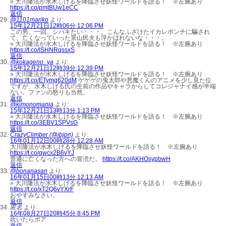
» 大川隆法が水木しげるを降臨させ妖怪ワールドを語る！ ※左腕あり
https://t.co/pmtBUw1eCC
返信
@1101mariko
より:
15年12月21日12時06分 12:06 PM
この男、一回、シバキたい・・・。こんなふざけたイカレポンチに騙され
て、亡くなっていった景山民夫も浮かばれないな・・・。
» 大川隆法が水木しげるを降臨させ妖怪ワールドを語る！ ※左腕あり
https://t.co/ISHNRqssxS
返信
@kokageno_ya
より:
15年12月21日12時39分 12:39 PM
» 大川隆法が水木しげるを降臨させ妖怪ワールドを語る！ ※左腕あり
https://t.co/ETymg620dM
ゲゲゲの鬼太郎や悪魔くんのアニメを少し見た位
ですが、水木しげる氏の生前の作品やキャラからしてコレジャナイ感が半端
ない。ファンの怒りも当然。
返信
@kimonomania
より:
15年12月21日13時13分 1:13 PM
» 大川隆法が水木しげるを降臨させ妖怪ワールドを語る！ ※左腕あり
https://t.co/3EBV1SPVsG
返信
CrazyClimber (@ibjpn)
より:
16年01月12日00時28分 12:28 AM
大川隆法が水木しげるを降臨させ妖怪ワールドを語る！ ※左腕あり
https://t.co/qwcx2B6vYJ
普通に亡くなった方への冒涜だ。
https://t.co/AKHOsypbwH
返信
@bonanasan
より:
16年01月15日00時13分 12:13 AM
» 大川隆法が水木しげるを降臨させ妖怪ワールドを語る！ ※左腕あり
https://t.co/xT2Q6vYXrF
おやすみなさい。
返信
匿名
より:
16年08月27日20時45分 8:45 PM
吹いたらポア
返信