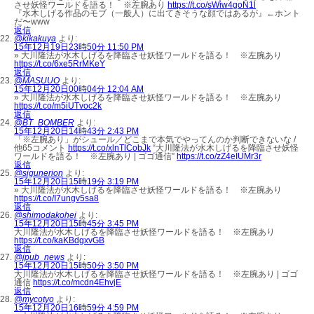
させ妖怪ワールドを語る！ ※左腕あり
https://t.co/sWiw4goN1l
『水木しげる作品のモブ（一般人）に出てきそうな顔ではあるが』←ホント
だ〜www
返信
@kikakuya
より:
15年12月19日23時50分 11:50 PM
» 大川隆法が水木しげるを降臨させ妖怪ワールドを語る！ ※左腕あり
https://t.co/6xe5RrMKeY
返信
@MASUUO
より:
15年12月20日00時04分 12:04 AM
» 大川隆法が水木しげるを降臨させ妖怪ワールドを語る！ ※左腕あり
https://t.co/m5iUTvoc2k
返信
@BT_BOMBER
より:
15年12月20日14時43分 2:43 PM
「※左腕あり」がシュール／どこまで本気でやってんのか判断できないな /
他65コメント
https://t.co/xlnTlCobJk
“大川隆法が水木しげるを降臨させ妖怪
ワールドを語る！ ※左腕あり | ゴゴ通信”
https://t.co/zZ4eIUMr3r
返信
@sigunerion
より:
15年12月20日15時19分 3:19 PM
» 大川隆法が水木しげるを降臨させ妖怪ワールドを語る！ ※左腕あり
https://t.co/I7ungv5sa8
返信
@shimodakohei
より:
15年12月20日15時45分 3:45 PM
大川隆法が水木しげるを降臨させ妖怪ワールドを語る！ ※左腕あり
https://t.co/kaKBdgxvGB
返信
@jpub_news
より:
15年12月20日15時50分 3:50 PM
大川隆法が水木しげるを降臨させ妖怪ワールドを語る！ ※左腕あり | ゴゴ
通信
https://t.co/mcdn4EhvjE
返信
@mycotyo
より:
15年12月20日16時59分 4:59 PM