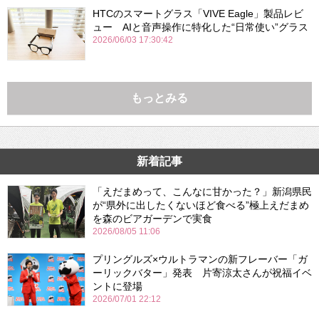
HTCのスマートグラス「VIVE Eagle」製品レビ
ュー AIと音声操作に特化した“日常使い”グラス
2026/06/03 17:30:42
もっとみる
新着記事
「えだまめって、こんなに甘かった？」新潟県民
が“県外に出したくないほど食べる”極上えだまめ
を森のビアガーデンで実食
2026/08/05 11:06
プリングルズ×ウルトラマンの新フレーバー「ガ
ーリックバター」発表 片寄涼太さんが祝福イベ
ントに登場
2026/07/01 22:12