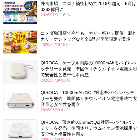
外食市場、コロナ禍後初めて2019年超え 5月は
3282億円に
2026/07/01 16:24
コメダ珈琲店で今年も「カリー祭り」開催 新作
カリーナンドッグなど全6品が季節限定で登場
2026/06/16 15:52
QIROCA、ケーブル内蔵の10000mAhモバイルバ
ッテリーを発売 準固体リチウムイオン電池採用
で安全性と携帯性を両立
2026/06/09 01:40
QIROCA、10000mAhのQi2対応モバイルバッテ
リーを発売 準固体リチウムイオン電池搭載で大
容量と安全性を両立
2026/06/09 01:23
QIROCA、薄さ約8.3mmのQi2対応モバイルバッ
テリーを発売 準固体リチウムイオン電池採用で
安全性と携帯性を両立
2026/06/09 01:08