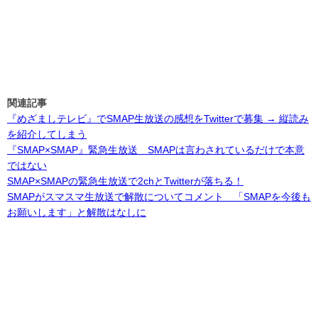
関連記事
『めざましテレビ』でSMAP生放送の感想をTwitterで募集 → 縦読み
を紹介してしまう
『SMAP×SMAP』緊急生放送 SMAPは言わされているだけで本意
ではない
SMAP×SMAPの緊急生放送で2chとTwitterが落ちる！
SMAPがスマスマ生放送で解散についてコメント 「SMAPを今後も
お願いします」と解散はなしに