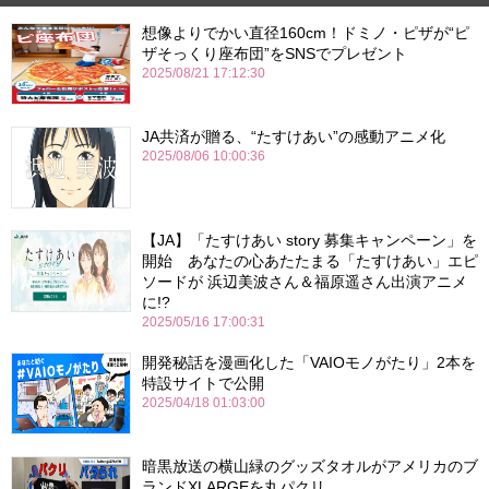
想像よりでかい直径160cm！ドミノ・ピザが“ピ
ザそっくり座布団”をSNSでプレゼント
2025/08/21 17:12:30
JA共済が贈る、“たすけあい”の感動アニメ化
2025/08/06 10:00:36
【JA】「たすけあい story 募集キャンペーン」を
開始 あなたの心あたたまる「たすけあい」エピ
ソードが 浜辺美波さん＆福原遥さん出演アニメ
に!?
2025/05/16 17:00:31
開発秘話を漫画化した「VAIOモノがたり」2本を
特設サイトで公開
2025/04/18 01:03:00
暗黒放送の横山緑のグッズタオルがアメリカのブ
ランドXLARGEを丸パクリ