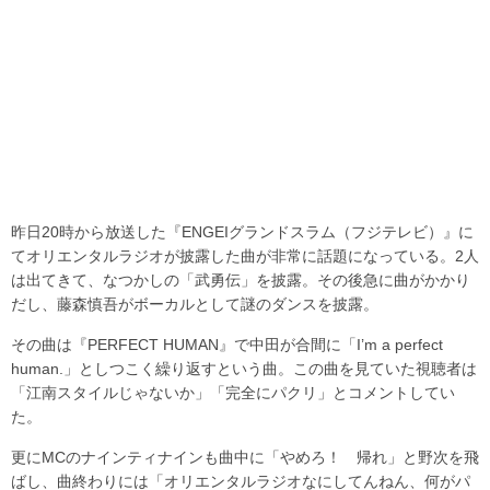
昨日20時から放送した『ENGEIグランドスラム（フジテレビ）』に
てオリエンタルラジオが披露した曲が非常に話題になっている。2人
は出てきて、なつかしの「武勇伝」を披露。その後急に曲がかかり
だし、藤森慎吾がボーカルとして謎のダンスを披露。
その曲は『PERFECT HUMAN』で中田が合間に「I’m a perfect
human.」としつこく繰り返すという曲。この曲を見ていた視聴者は
「江南スタイルじゃないか」「完全にパクリ」とコメントしてい
た。
更にMCのナインティナインも曲中に「やめろ！ 帰れ」と野次を飛
ばし、曲終わりには「オリエンタルラジオなにしてんねん、何がパ