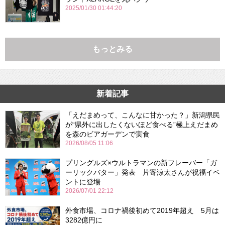
2025/01/30 01:44:20
もっとみる
新着記事
「えだまめって、こんなに甘かった？」新潟県民
が“県外に出したくないほど食べる”極上えだまめ
を森のビアガーデンで実食
2026/08/05 11:06
プリングルズ×ウルトラマンの新フレーバー「ガ
ーリックバター」発表 片寄涼太さんが祝福イベ
ントに登場
2026/07/01 22:12
外食市場、コロナ禍後初めて2019年超え 5月は
3282億円に