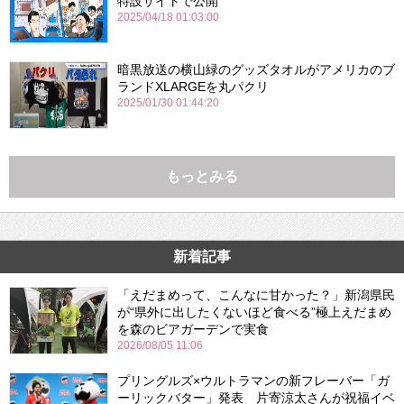
特設サイトで公開
2025/04/18 01:03:00
暗黒放送の横山緑のグッズタオルがアメリカのブ
ランドXLARGEを丸パクリ
2025/01/30 01:44:20
もっとみる
新着記事
「えだまめって、こんなに甘かった？」新潟県民
が“県外に出したくないほど食べる”極上えだまめ
を森のビアガーデンで実食
2026/08/05 11:06
プリングルズ×ウルトラマンの新フレーバー「ガ
ーリックバター」発表 片寄涼太さんが祝福イベ