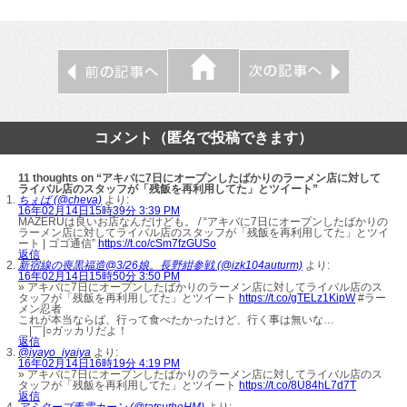
コメント（匿名で投稿できます）
11 thoughts on “アキバに7日にオープンしたばかりのラーメン店に対して
ライバル店のスタッフが「残飯を再利用してた」とツイート”
ちぇば (@cheva)
より:
16年02月14日15時39分 3:39 PM
MAZERUは良いお店なんだけども。 / “アキバに7日にオープンしたばかりの
ラーメン店に対してライバル店のスタッフが「残飯を再利用してた」とツイ
ート | ゴゴ通信”
https://t.co/cSm7fzGUSo
返信
新宿線の喪黒福造@3/26娘。長野紺参戦 (@izk104auturm)
より:
16年02月14日15時50分 3:50 PM
» アキバに7日にオープンしたばかりのラーメン店に対してライバル店のス
タッフが「残飯を再利用してた」とツイート
https://t.co/gTELz1KipW
#ラー
メン忍者
これが本当ならば、行って食べたかったけど、行く事は無いな…
＿|￣|○ガッカリだよ！
返信
@iyayo_iyaiya
より:
16年02月14日16時19分 4:19 PM
» アキバに7日にオープンしたばかりのラーメン店に対してライバル店のス
タッフが「残飯を再利用してた」とツイート
https://t.co/8U84hL7d7T
返信
アミターブ青雲カーン (@tatsutheHM)
より: