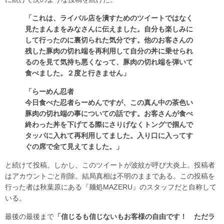
「これは、ライバル店を潰すためのツイートではなく
見たまんまをみなさんに伝えました。自分も楽しみに
して行ったのに裏切られた気分です。他のお客さんの
残した豚肉の切れ端を再利用して自分の丼に乗せられ
るのを見て気持ち悪くなって、豚肉の切れ端を弾いて
食べました。２度と行きません」
「らーめん忍者
今日食べた忍者らーめんですが、この真ん中の茶色い
豚肉の切れ端の事についての話です。お客さんが食べ
終わった丼を下げてる際にさりげなくトングで掴んで
タッパに入れて再利用してました。入り口に入ってす
ぐの席で全て見えてました。」
と続けて投稿。しかし、このツイートが波紋が呼び大炎上。投稿者
はアカウントごと削除。結局真相は不明のままである。この投稿を
行った者は秋葉原にある『麺処MAZERU』のスタッフだと自称して
いる。
最後の最後まで
「信じるも信じないもお客様の自由です！ ただラ