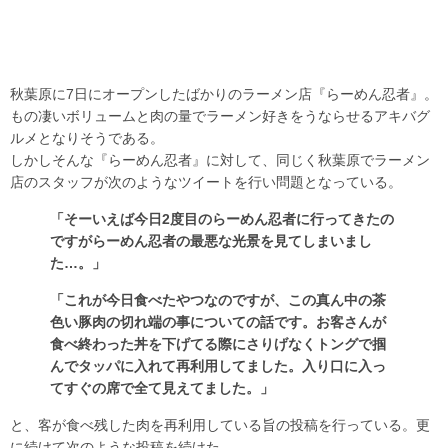
秋葉原に7日にオープンしたばかりのラーメン店『らーめん忍者』。
もの凄いボリュームと肉の量でラーメン好きをうならせるアキバグ
ルメとなりそうである。
しかしそんな『らーめん忍者』に対して、同じく秋葉原でラーメン
店のスタッフが次のようなツイートを行い問題となっている。
「そーいえば今日2度目のらーめん忍者に行ってきたの
ですがらーめん忍者の最悪な光景を見てしまいまし
た…。」
「これが今日食べたやつなのですが、この真ん中の茶
色い豚肉の切れ端の事についての話です。お客さんが
食べ終わった丼を下げてる際にさりげなくトングで掴
んでタッパに入れて再利用してました。入り口に入っ
てすぐの席で全て見えてました。」
と、客が食べ残した肉を再利用している旨の投稿を行っている。更
に続けて次のような投稿を続けた。