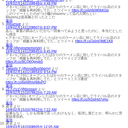
16年02月14日16時48分 4:48 PM
アキバに7日にオープンしたばかりのラーメン店に対してライバル店のスタ
ッフが「残飯を再利用してた」とツイート
https://t.co/qhlbW0bKGp
このツイートしたのがつけ麺のmazeruって店の人間らしい
Mazeruは昔高橋と行ったとこだ
返信
@foursue
より:
16年02月14日20時07分 8:07 PM
あら、家畜の餌みたいだから一回食べてみようと思ったのに、本当だとした
ら残念
» アキバに7日にオープンしたばかりのラーメン店に対してライバル店のス
タッフが「残飯を再利用してた」とツイート
https://t.co/JximQWE1K8
返信
寧桜 (@eyesmemorize)
より:
16年02月14日20時45分 8:45 PM
アキバに7日にオープンしたばかりのラーメン店に対してライバル店のスタ
ッフが「残飯を再利用してた」とツイート | ゴゴ通信:
https://t.co/9CQ6Qgrgb5
返信
Takashi Y (@royalflushberry)
より:
16年02月14日21時54分 9:54 PM
“アキバに7日にオープンしたばかりのラーメン店に対してライバル店のスタ
ッフが「残飯を再利用してた」とツイート | ゴゴ通信”
https://t.co/6eNRmAMuPQ
返信
ぼさのば (@bossax)
より:
16年02月15日07時20分 7:20 AM
アキバに7日にオープンしたばかりのラーメン店に対してライバル店のスタ
ッフが「残飯を再利用してた」とツイート
https://t.co/XGsiHd7vHu
返信
匿名
より:
16年02月15日07時22分 7:22 AM
証拠もなく、しかも現場で言ったわけもなく。垢消し逃亡とか、明らかに営
業妨害目的。
返信
匿名
より:
16年03月16日00時05分 12:05 AM