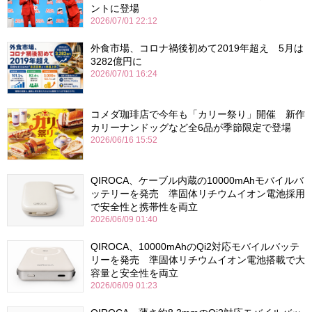
ントに登場
2026/07/01 22:12
外食市場、コロナ禍後初めて2019年超え 5月は
3282億円に
2026/07/01 16:24
コメダ珈琲店で今年も「カリー祭り」開催 新作
カリーナンドッグなど全6品が季節限定で登場
2026/06/16 15:52
QIROCA、ケーブル内蔵の10000mAhモバイルバ
ッテリーを発売 準固体リチウムイオン電池採用
で安全性と携帯性を両立
2026/06/09 01:40
QIROCA、10000mAhのQi2対応モバイルバッテ
リーを発売 準固体リチウムイオン電池搭載で大
容量と安全性を両立
2026/06/09 01:23