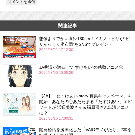
関連記事
想像よりでかい直径160cm！ドミノ・ピザが“ピ
ザそっくり座布団”をSNSでプレゼント
2025/08/21 17:12:30
JA共済が贈る、“たすけあい”の感動アニメ化
2025/08/06 10:00:36
【JA】「たすけあい story 募集キャンペーン」を
開始 あなたの心あたたまる「たすけあい」エピ
ソードが 浜辺美波さん＆福原遥さん出演アニメ
に!?
2025/05/16 17:00:31
開発秘話を漫画化した「VAIOモノがたり」2本を