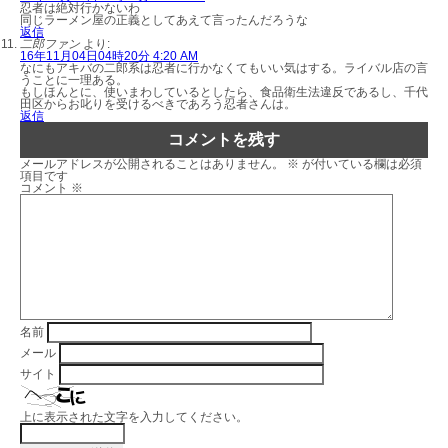
忍者は絶対行かないわ
同じラーメン屋の正義としてあえて言ったんだろうな
返信
二郎ファン
より:
16年11月04日04時20分 4:20 AM
なにもアキバの二郎系は忍者に行かなくてもいい気はする。ライバル店の言
うことに一理ある。
もしほんとに、使いまわしているとしたら、食品衛生法違反であるし、千代
田区からお叱りを受けるべきであろう忍者さんは。
返信
コメントを残す
メールアドレスが公開されることはありません。
※
が付いている欄は必須
項目です
コメント
※
名前
メール
サイト
上に表示された文字を入力してください。