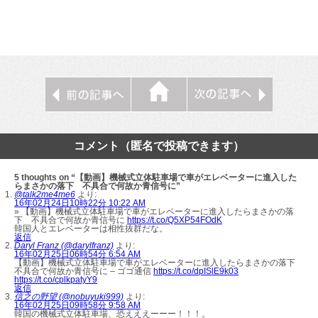
コメント（匿名で投稿できます）
5 thoughts on “【動画】機械式立体駐車場で車がエレベーターに進入した
らまさかの落下 不具合で何故か青信号に”
@talk2me4me6
より:
16年02月24日10時22分 10:22 AM
» 【動画】機械式立体駐車場で車がエレベーターに進入したらまさかの落
下 不具合で何故か青信号に
https://t.co/Q5XP54FOdK
韓国人とエレベーターは相性抜群だな。
返信
Daryl Franz (@darylfranz)
より:
16年02月25日06時54分 6:54 AM
【動画】機械式立体駐車場で車がエレベーターに進入したらまさかの落下
不具合で何故か青信号に – ゴゴ通信
https://t.co/dpISlE9k03
https://t.co/cplkpatyY9
返信
信之の野望 (@nobuyuki999)
より:
16年02月25日09時58分 9:58 AM
韓国の機械式立体駐車場、恐えええーーー！！！。