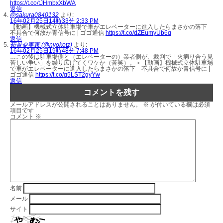
https://t.co/tJHmbxXbWA
返信
@sakura0840132
より:
16年02月25日14時33分 2:33 PM
【動画】機械式立体駐車場で車がエレベーターに進入したらまさかの落下
不具合で何故か青信号に | ゴゴ通信
https://t.co/dZEumyUb6q
返信
茹骨＠実家 (@nyokotz)
より:
16年02月25日19時48分 7:48 PM
…この後は駐車場側と（エレベーターの）業者側が、裁判で「火病り合う見
苦しい争い」を繰り広げてくワケか（苦笑）。＞【動画】機械式立体駐車場
で車がエレベーターに進入したらまさかの落下 不具合で何故か青信号に |
ゴゴ通信
https://t.co/q5LST2gyYw
返信
コメントを残す
メールアドレスが公開されることはありません。
※
が付いている欄は必須
項目です
コメント
※
名前
メール
サイト