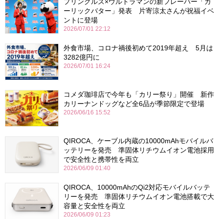
プリングルズ×ウルトラマンの新フレーバー「ガ
ーリックバター」発表 片寄涼太さんが祝福イベ
ントに登場
2026/07/01 22:12
外食市場、コロナ禍後初めて2019年超え 5月は
3282億円に
2026/07/01 16:24
コメダ珈琲店で今年も「カリー祭り」開催 新作
カリーナンドッグなど全6品が季節限定で登場
2026/06/16 15:52
QIROCA、ケーブル内蔵の10000mAhモバイルバ
ッテリーを発売 準固体リチウムイオン電池採用
で安全性と携帯性を両立
2026/06/09 01:40
QIROCA、10000mAhのQi2対応モバイルバッテ
リーを発売 準固体リチウムイオン電池搭載で大
容量と安全性を両立
2026/06/09 01:23