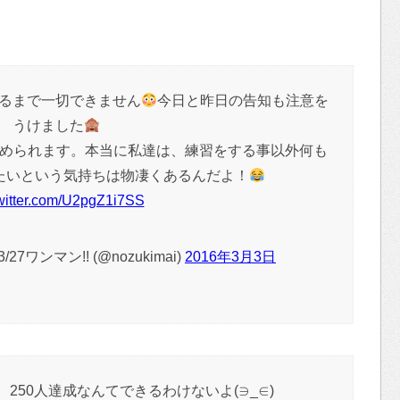
るまで一切できません
今日と昨日の告知も注意を
うけました
rも止められます。本当に私達は、練習をする事以外何も
たいという気持ちは物凄くあるんだよ！
twitter.com/U2pgZ1i7SS
ワンマン!! (@nozukimai)
2016年3月3日
250人達成なんてできるわけないよ(∋_∈)