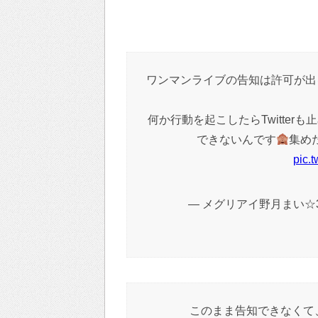
ワンマンライブの告知は許可が出
何か行動を起こしたらTwitte
できないんです
集め
pic.
— メグリアイ野月まい☆3/27
このまま告知できなくて、