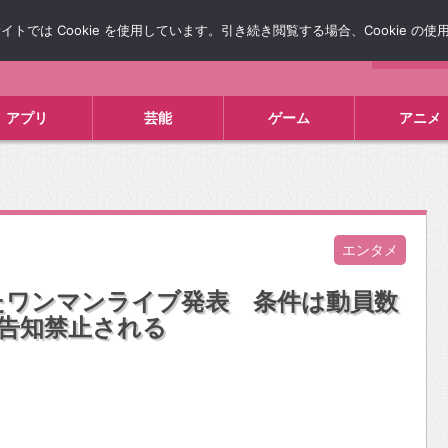
では Cookie を使用しています。引き続き閲覧する場合、Cookie の
について
広告掲載について
お問い合わせ
タレコミ
アプリ
芸能
ゲーム
アニメ
エンタメ
たワンマンライブ発表 条件は動員数
の告知禁止される