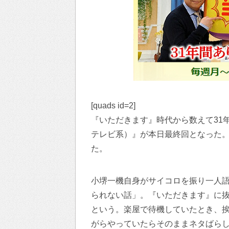
[quads id=2]
『いただきます』時代から数えて31
テレビ系）』が本日最終回となった
た。
小堺一機自身がサイコロを振り一人
られない話」。『いただきます』に
という。楽屋で待機していたとき、
がらやっていたらそのままネタばら