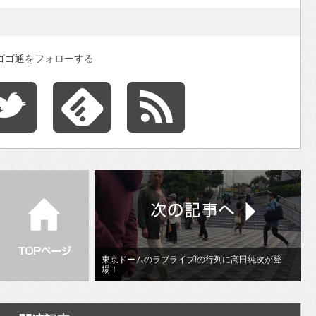
ゴゴ通をフォローする
東京ドームのラブライブ!の行列に高田純次が登
場！