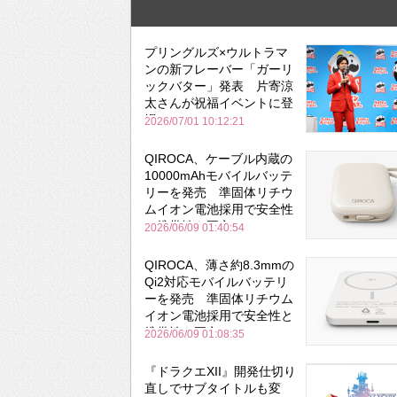
プリングルズ×ウルトラマ
ンの新フレーバー「ガーリ
ックバター」発表 片寄涼
太さんが祝福イベントに登
場
2026/07/01 10:12:21
QIROCA、ケーブル内蔵の
10000mAhモバイルバッテ
リーを発売 準固体リチウ
ムイオン電池採用で安全性
と携帯性を両立
2026/06/09 01:40:54
QIROCA、薄さ約8.3mmの
Qi2対応モバイルバッテリ
ーを発売 準固体リチウム
イオン電池採用で安全性と
携帯性を両立
2026/06/09 01:08:35
『ドラクエXII』開発仕切り
直しでサブタイトルも変