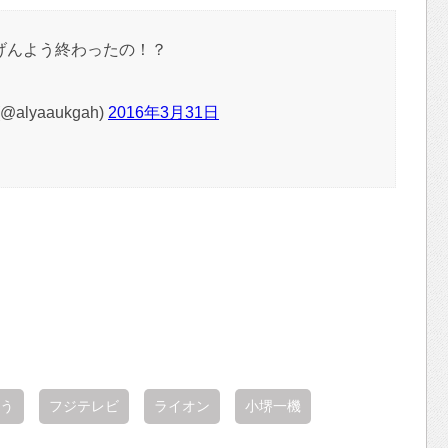
げんよう終わったの！？
alyaaukgah)
2016年3月31日
う
フジテレビ
ライオン
小堺一機