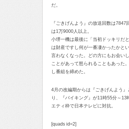
だ。
『ごきげんよう』の放送回数は7847
は1万9000人以上。
小堺一機は最後に「当初ドッキリだと
は財産ですし何が一番凄かったかとい
言わなくなった。どの方にもお会い
ことがあって怒られることもあった。
し番組を締めた。
4月の改編期からは『ごきげんよう』
り、『バイキング』が11時55分～13
エティ枠で日本テレビに対抗。
[quads id=2]