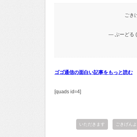
ごき
— ぷーどる (@
ゴゴ通信の面白い記事をもっと読む
[quads id=4]
いただきます
ごきげんよ