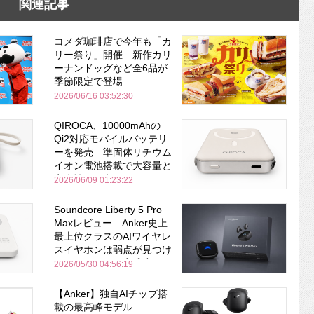
関連記事
コメダ珈琲店で今年も「カ
リー祭り」開催 新作カリ
ーナンドッグなど全6品が
季節限定で登場
2026/06/16 03:52:30
QIROCA、10000mAhの
Qi2対応モバイルバッテリ
ーを発売 準固体リチウム
イオン電池搭載で大容量と
安全性を両立
2026/06/09 01:23:22
Soundcore Liberty 5 Pro
Maxレビュー Anker史上
最上位クラスのAIワイヤレ
スイヤホンは弱点が見つけ
づらいくらいの完成度にび
2026/05/30 04:56:19
びった ノイキャン性能は
Bose並み
【Anker】独自AIチップ搭
載の最高峰モデル