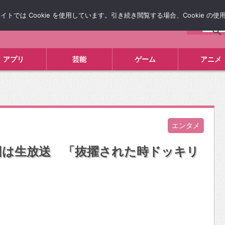
では Cookie を使用しています。引き続き閲覧する場合、Cookie の
について
広告掲載について
お問い合わせ
タレコミ
アプリ
芸能
ゲーム
アニメ
エンタメ
回は生放送 「抜擢された時ドッキリ