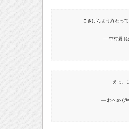
ごきげんよう終わって
— 中村愛 (@n
えっ、
— わヶめ (@w