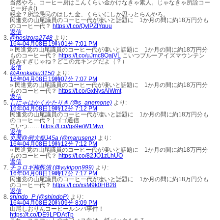
当然やろ。コーヒー厨はこんくらい金かけなきゃ素人。じゃなきゃ所詮コー
ヒー好き()
税金？所詮愚民のはした金、くらいにしか思っとらんやろ。
民進党の山尾議員のコーヒー代が凄いと話題に 1か月の間に約18万円分も
のコーヒー代？
https://t.co/QvIPZIYquu
返信
@hosizora2748
より:
16年04月08日19時01分 7:01 PM
» 民進党の山尾議員のコーヒー代が凄いと話題に 1か月の間に約18万円分
ものコーヒー代？
https://t.co/uJmc8QajVL
こいつブルーアイズマウンテン
飲みすぎじゃね？どこの元キングだよ（？）
返信
@Anokatsu3150
より:
16年04月08日19時07分 7:07 PM
» 民進党の山尾議員のコーヒー代が凄いと話題に 1か月の間に約18万円分
ものコーヒー代？
https://t.co/GxNysAiWmt
返信
しにゃはかくかたりき (@s_anemone)
より:
16年04月08日19時12分 7:12 PM
民進党の山尾議員のコーヒー代が凄いと話題に 1か月の間に約18万円分も
のコーヒー代？ | ゴゴ通信
こいつ……
https://t.co/gs9eiW1Mwr
返信
丸茜@例大祭J45a (@marusenz)
より:
16年04月08日19時12分 7:12 PM
» 民進党の山尾議員のコーヒー代が凄いと話題に 1か月の間に約18万円分
ものコーヒー代？
https://t.co/82JO1zLhUO
返信
チョロギ梅酢漬 (@yukipon999)
より:
16年04月08日19時17分 7:17 PM
民進党の山尾議員のコーヒー代が凄いと話題に 1か月の間に約18万円分も
のコーヒー代？
https://t.co/xsM9k0HB28
返信
shindo_P (@shindoP)
より:
16年04月08日20時09分 8:09 PM
山尾しおりんコーヒールンバ事件！
https://t.co/DE9LPDAtTp