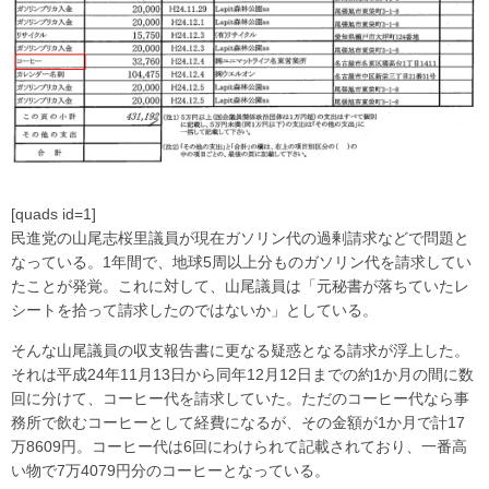
[quads id=1]
民進党の山尾志桜里議員が現在ガソリン代の過剰請求などで問題と
なっている。1年間で、地球5周以上分ものガソリン代を請求してい
たことが発覚。これに対して、山尾議員は「元秘書が落ちていたレ
シートを拾って請求したのではないか」としている。
そんな山尾議員の収支報告書に更なる疑惑となる請求が浮上した。
それは平成24年11月13日から同年12月12日までの約1か月の間に数
回に分けて、コーヒー代を請求していた。ただのコーヒー代なら事
務所で飲むコーヒーとして経費になるが、その金額が1か月で計17
万8609円。コーヒー代は6回にわけられて記載されており、一番高
い物で7万4079円分のコーヒーとなっている。