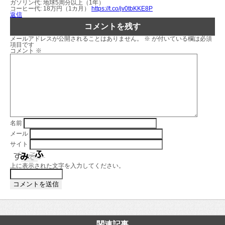
ガソリン代: 地球5周分以上（1年）
コーヒー代: 18万円（1カ月）
https://t.co/jv0tbKKE8P
返信
コメントを残す
メールアドレスが公開されることはありません。
※
が付いている欄は必須
項目です
コメント
※
名前
メール
サイト
上に表示された文字を入力してください。
関連記事