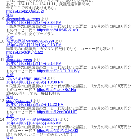
これ、ユニマットのオフィス向け、紙パックもある。
あと、H24.11.21～H24.11.11、衆議院選挙期間や。
全てここで賄えばありえるな。
https://t.co/tg1OgdZuZf
返信
@smackah_trumpet
より:
16年04月08日20時34分 8:34 PM
» 民進党の山尾議員のコーヒー代が凄いと話題に 1か月の間に約18万円分
ものコーヒー代？
https://t.co/AUkMRv7ux0
ブーメランに次ぐブーメラン
返信
信之の野望 (@nobuyuki999)
より:
16年04月08日21時13分 9:13 PM
民進党の山尾議員、ガソリン代だけでなく、コーヒー代も凄い！。
https://t.co/3cK5htLtZ2
返信
@denkiorgasm
より:
16年04月08日21時14分 9:14 PM
» 民進党の山尾議員のコーヒー代が凄いと話題に 1か月の間に約18万円分
ものコーヒー代？
https://t.co/CpDEHB1HVy
返信
ついさま (@twi_aurum)
より:
16年04月08日22時09分 10:09 PM
» 民進党の山尾議員のコーヒー代が凄いと話題に 1か月の間に約18万円分
ものコーヒー代？
https://t.co/4czuxBs1Hu
1杯600円としても、毎日10杯も
返信
sou (@soustar)
より:
16年04月08日23時22分 11:22 PM
» 民進党の山尾議員のコーヒー代が凄いと話題に 1か月の間に約18万円分
ものコーヒー代？
https://t.co/12eeDOLHfT
返信
ﾊﾞﾆｼﾝｸﾞｻﾝﾀﾞｰ・哮 (@dellpotus)
より:
16年04月09日04時45分 4:45 AM
» 民進党の山尾議員のコーヒー代が凄いと話題に 1か月の間に約18万円分
ものコーヒー代？
https://t.co/2D9NCJy1G3
ぼくもおいしいこーひーのみたいれす！！
返信