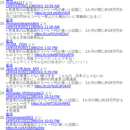
@akiika117
より:
16年04月09日10時59分 10:59 AM
» 民進党の山尾議員のコーヒー代が凄いと話題に 1か月の間に約18万円分
ものコーヒー代？
https://t.co/Le6d6VglOI
月に18万円分もコーヒー飲んだら俺みたいに胃腸炎になるゾ。
返信
@omaeniiwarendem
より:
16年04月09日11時08分 11:08 AM
» 民進党の山尾議員のコーヒー代が凄いと話題に 1か月の間に約18万円分
ものコーヒー代？
https://t.co/jVUrn6DirJ
とりあえず政治家死ねよ
返信
@OWL_FISH
より:
16年04月09日13時02分 1:02 PM
» 民進党の山尾議員のコーヒー代が凄いと話題に 1か月の間に約18万円分
ものコーヒー代？
https://t.co/IqWQSHoWYk
へ～さぞかし高級コーヒーだったんですね～
ってユニマットでそんなわけあるかい（びしいっ！）
返信
Jane M (@Jane_M3)
より:
16年04月09日18時29分 6:29 PM
民進党の普通じゃない嘘つき女 こんなの 日本人じゃないわ
「普通の人豊かに」が旗印の民進党 山尾議員
» 民進党の山尾議員のコーヒー代が凄いと話題に 1か月の間に約18万円分
ものコーヒー代？
https://t.co/TedxJKVkAY
返信
Shinsuke (@Shinsuke1)
より:
16年04月09日22時24分 10:24 PM
民進党の山尾議員のコーヒー代が凄いと話題に 1か月の間に約18万円分も
のコーヒー代？
https://t.co/WT162mAfHD
＃山尾志桜里
＃民進党
返信
@monopole0001
より:
16年04月10日22時02分 10:02 PM
民進党の山尾議員のコーヒー代が凄いと話題に
https://t.co/4ASM4Na50v