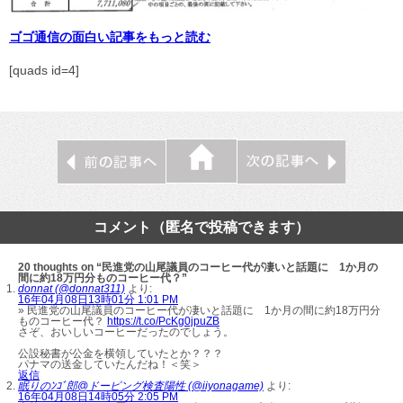
ゴゴ通信の面白い記事をもっと読む
[quads id=4]
コメント（匿名で投稿できます）
20 thoughts on “民進党の山尾議員のコーヒー代が凄いと話題に 1か月の
間に約18万円分ものコーヒー代？”
donnat (@donnat311)
より:
16年04月08日13時01分 1:01 PM
» 民進党の山尾議員のコーヒー代が凄いと話題に 1か月の間に約18万円分
ものコーヒー代？
https://t.co/PcKg0jpuZB
さぞ、おいしいコーヒーだったのでしょう。
公設秘書が公金を横領していたとか？？？
パナマの送金していたんだね！＜笑＞
返信
眠りのﾝｺﾞ郎@ドーピング検査陽性 (@iiyonagame)
より:
16年04月08日14時05分 2:05 PM