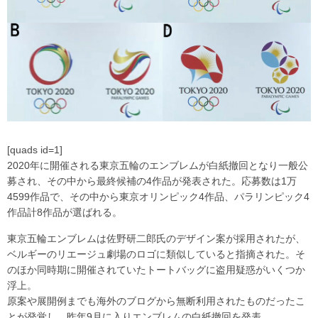
[quads id=1]
2020年に開催される東京五輪のエンブレムが白紙撤回となり一般公
募され、その中から最終候補の4作品が発表された。応募数は1万
4599作品で、その中から東京オリンピック4作品、パラリンピック4
作品計8作品が選ばれる。
東京五輪エンブレムは佐野研二郎氏のデザイン案が採用されたが、
ベルギーのリエージュ劇場のロゴに類似していると指摘された。そ
のほか同時期に開催されていたトートバッグに盗用疑惑がいくつか
浮上。
原案や展開例までも海外のブログから無断利用されたものだったこ
とが発覚し、昨年9月に入りエンブレムの白紙撤回を発表。