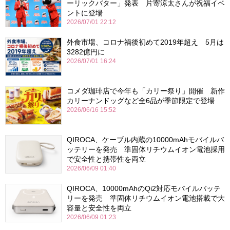
ーリックバター」発表 片寄涼太さんが祝福イベ
ントに登場
2026/07/01 22:12
外食市場、コロナ禍後初めて2019年超え 5月は
3282億円に
2026/07/01 16:24
コメダ珈琲店で今年も「カリー祭り」開催 新作
カリーナンドッグなど全6品が季節限定で登場
2026/06/16 15:52
QIROCA、ケーブル内蔵の10000mAhモバイルバ
ッテリーを発売 準固体リチウムイオン電池採用
で安全性と携帯性を両立
2026/06/09 01:40
QIROCA、10000mAhのQi2対応モバイルバッテ
リーを発売 準固体リチウムイオン電池搭載で大
容量と安全性を両立
2026/06/09 01:23