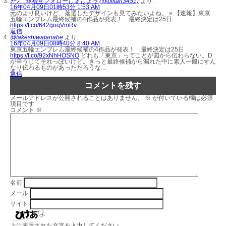
ﾁｰﾌ @相互フォローしましょう (@biitan3451)
より:
16年04月09日01時53分 1:53 AM
元のより良いけど、落選したデザインも見てみたいよね。 » 【速報】東京
五輪エンブレム最終候補の4作品が発表！ 最終決定は25日
https://t.co/642goqVmRv
返信
@takeshiwatanabe
より:
16年04月09日08時40分 8:40 AM
東京五輪エンブレム最終候補の4作品が発表！ 最終決定は25日
https://t.co/92xNhHOSNO
どれも「東京」ってことが図から伝わらない。D
が辛うじてそれっぽいけど。きっと最終候補から漏れた中に素人一般にすん
なり伝わるものがあっただろうな…
返信
コメントを残す
メールアドレスが公開されることはありません。
※
が付いている欄は必須
項目です
コメント
※
名前
メール
サイト
上に表示された文字を入力してください。