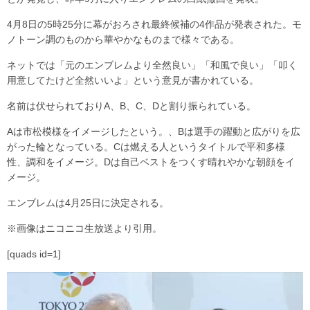
4月8日の5時25分に幕がおろされ最終候補の4作品が発表された。モ
ノトーン調のものから華やかなものまで様々である。
ネットでは「元のエンブレムより全然良い」「和風で良い」「叩く
用意してたけど全然いいよ」という意見が書かれている。
名前は伏せられておりA、B、C、Dと割り振られている。
Aは市松模様をイメージしたという。、Bは選手の躍動と広がりを広
がった輪となっている。Cは燃える人というタイトルで平和多様
性、調和をイメージ。Dは自己ベストをつくす晴れやかな朝顔をイ
メージ。
エンブレムは4月25日に決定される。
※画像はニコニコ生放送より引用。
[quads id=1]