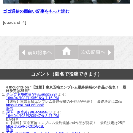
ゴゴ通信の面白い記事をもっと読む
[quads id=4]
コメント（匿名で投稿できます）
4 thoughts on “【速報】東京五輪エンブレム最終候補の4作品が発表！ 最
終決定は25日”
チョロギ梅酢漬 (@yukipon999)
より:
16年04月08日19時16分 7:16 PM
【速報】東京五輪エンブレム最終候補の4作品が発表！ 最終決定は25日
https://t.co/1sXLo6BhbB
返信
保下 多良央 (@Bacalhau5)
より:
16年04月08日20時47分 8:47 PM
Bが好き
» 【速報】東京五輪エンブレム最終候補の4作品が発表！ 最終決定は25日
https://t.co/RpK3x5GczL
返信