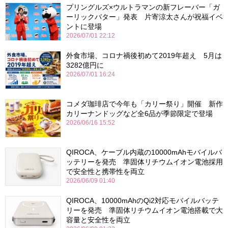
プリングルズ×ウルトラマンの新フレーバー「ガ
ーリックバター」発表 片寄涼太さんが祝福イベ
ントに登場
2026/07/01 22:12
外食市場、コロナ禍後初めて2019年超え 5月は
3282億円に
2026/07/01 16:24
コメダ珈琲店で今年も「カリー祭り」開催 新作
カリーナンドッグなど全6品が季節限定で登場
2026/06/16 15:52
QIROCA、ケーブル内蔵の10000mAhモバイルバ
ッテリーを発売 準固体リチウムイオン電池採用
で安全性と携帯性を両立
2026/06/09 01:40
QIROCA、10000mAhのQi2対応モバイルバッテ
リーを発売 準固体リチウムイオン電池搭載で大
容量と安全性を両立