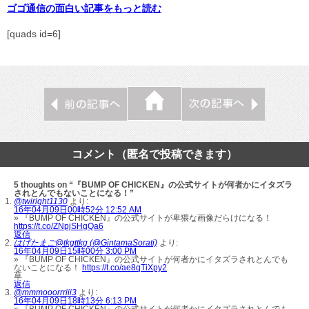
ゴゴ通信の面白い記事をもっと読む
[quads id=6]
コメント（匿名で投稿できます）
5 thoughts on “『BUMP OF CHICKEN』の公式サイトが何者かにイタズラ
されとんでもないことになる！”
@twiright1130
より:
16年04月09日00時52分 12:52 AM
» 『BUMP OF CHICKEN』の公式サイトが卑猥な画像だらけになる！
https://t.co/ZNpjSHgQa6
返信
はげたまご@tkgttkg (@GintamaSorati)
より:
16年04月09日15時00分 3:00 PM
» 『BUMP OF CHICKEN』の公式サイトが何者かにイタズラされとんでも
ないことになる！
https://t.co/ae8qTiXpy2
草
返信
@mmmooorrriii3
より:
16年04月09日18時13分 6:13 PM
» 『BUMP OF CHICKEN』の公式サイトが何者かにイタズラされとんでも