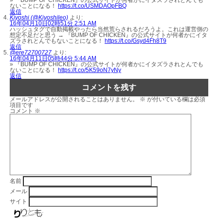
ないことになる！
https://t.co/USMDAOpFBQ
返信
Kiyoshi (@Kiyoshileo)
より:
16年04月10日02時51分 2:51 AM
ハッシュタグで自動掲載やったら当然荒らされるだろうよ。これは運営側の
想定不足だと思う → 『BUMP OF CHICKEN』の公式サイトが何者かにイタ
ズラされとんでもないことになる！
https://t.co/Gsyd4Fh8T9
返信
@ere72700727
より:
16年04月11日05時44分 5:44 AM
» 『BUMP OF CHICKEN』の公式サイトが何者かにイタズラされとんでも
ないことになる！
https://t.co/5K59oN7yNy
返信
コメントを残す
メールアドレスが公開されることはありません。
※
が付いている欄は必須
項目です
コメント
※
名前
メール
サイト