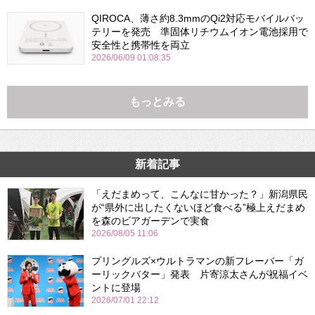
QIROCA、薄さ約8.3mmのQi2対応モバイルバッ
テリーを発売 準固体リチウムイオン電池採用で
安全性と携帯性を両立
2026/06/09 01:08:35
もっとみる
新着記事
「えだまめって、こんなに甘かった？」新潟県民
が“県外に出したくないほど食べる”極上えだまめ
を森のビアガーデンで実食
2026/08/05 11:06
プリングルズ×ウルトラマンの新フレーバー「ガ
ーリックバター」発表 片寄涼太さんが祝福イベ
ントに登場
2026/07/01 22:12