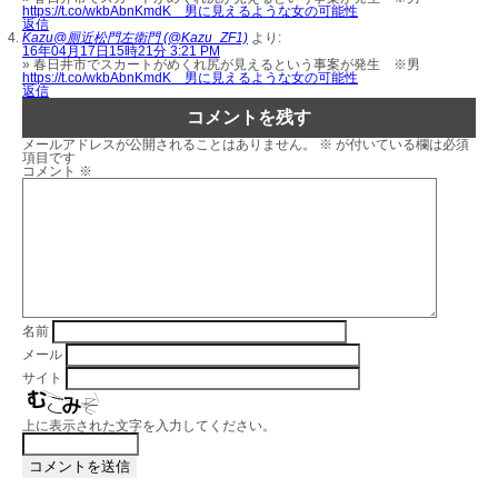
https://t.co/wkbAbnKmdK 男に見えるような女の可能性
返信
Kazu@厠近松門左衛門 (@Kazu_ZF1)
より:
16年04月17日15時21分 3:21 PM
» 春日井市でスカートがめくれ尻が見えるという事案が発生 ※男
https://t.co/wkbAbnKmdK 男に見えるような女の可能性
返信
コメントを残す
メールアドレスが公開されることはありません。
※
が付いている欄は必須
項目です
コメント
※
名前
メール
サイト
上に表示された文字を入力してください。