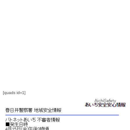
[quads id=1]