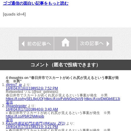
ゴゴ通信の面白い記事をもっと読む
[quads id=4]
コメント（匿名で投稿できます）
4 thoughts on “春日井市でスカートがめくれ尻が見えるという事案が発
生 ※男”
@HrsT_jp
より:
16年04月16日19時52分 7:52 PM
Retweeted ソル (@sol_getnews):
春日井市でスカートがめくれ尻が見えるという事案が発生 ※男
https://t.co/nySEL8pUOf
https://t.co/FvbNGm2pV9
https://t.co/DktGb6E13i
返信
@ganbraster
より:
16年04月17日03時40分 3:40 AM
» 春日井市でスカートがめくれ尻が見えるという事案が発生 ※男
https://t.co/PbR2NMnpib
返信
Kazu@厠近松門左衛門 (@Kazu_ZF1)
より:
16年04月17日15時21分 3:21 PM
» 春日井市でスカートがめくれ尻が見えるという事案が発生 ※男