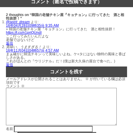
コメント（匿名で投稿できます）
2 thoughts on “韓国の老舗チキン屋『キョチョン』に行ってきた 酒と相
性抜群！”
@spirit_dream
より:
16年04月28日09時35分 9:35 AM
» 韓国の老舗チキン屋『キョチョン』に行ってきた 酒と相性抜群！
https://t.co/n1priQUndI
ここ行ってみたいんだよな
老舗ではないけど
返信
美味い、うますぎる！
より:
16年11月04日04時57分 4:57 AM
まぁ確かに韓流チキンって美味しいよね。ケ○タにはない独特の風味と香ば
しさがある。
これがほんとの『ウリジナル』だ！(僕は新大久保の屋台で食べた。)
返信
コメントを残す
メールアドレスが公開されることはありません。
※
が付いている欄は必須
項目です
コメント
※
名前