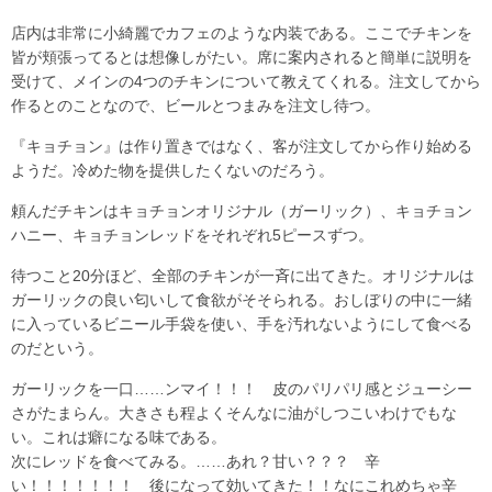
店内は非常に小綺麗でカフェのような内装である。ここでチキンを
皆が頬張ってるとは想像しがたい。席に案内されると簡単に説明を
受けて、メインの4つのチキンについて教えてくれる。注文してから
作るとのことなので、ビールとつまみを注文し待つ。
『キョチョン』は作り置きではなく、客が注文してから作り始める
ようだ。冷めた物を提供したくないのだろう。
頼んだチキンはキョチョンオリジナル（ガーリック）、キョチョン
ハニー、キョチョンレッドをそれぞれ5ピースずつ。
待つこと20分ほど、全部のチキンが一斉に出てきた。オリジナルは
ガーリックの良い匂いして食欲がそそられる。おしぼりの中に一緒
に入っているビニール手袋を使い、手を汚れないようにして食べる
のだという。
ガーリックを一口……ンマイ！！！ 皮のパリパリ感とジューシー
さがたまらん。大きさも程よくそんなに油がしつこいわけでもな
い。これは癖になる味である。
次にレッドを食べてみる。……あれ？甘い？？？ 辛
い！！！！！！！ 後になって効いてきた！！なにこれめちゃ辛