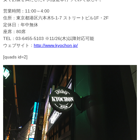
営業時間：11:00～4:00
住所：東京都港区六本木5-1-7 ストリートビル1F・2F
定休日：年中無休
座席：80席
TEL：03-6455-5103 ※11/26(木)以降対応可能
ウェブサイト：
http://www.kyochon.jp/
[quads id=2]