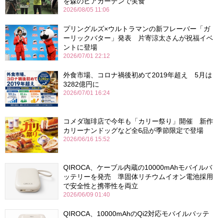
を森のビアガーデンで実食
2026/08/05 11:06
プリングルズ×ウルトラマンの新フレーバー「ガ
ーリックバター」発表 片寄涼太さんが祝福イベ
ントに登場
2026/07/01 22:12
外食市場、コロナ禍後初めて2019年超え 5月は
3282億円に
2026/07/01 16:24
コメダ珈琲店で今年も「カリー祭り」開催 新作
カリーナンドッグなど全6品が季節限定で登場
2026/06/16 15:52
QIROCA、ケーブル内蔵の10000mAhモバイルバ
ッテリーを発売 準固体リチウムイオン電池採用
で安全性と携帯性を両立
2026/06/09 01:40
QIROCA、10000mAhのQi2対応モバイルバッテ