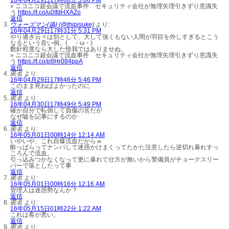
» ニコニコ超会議で流血事件 セキュリティ会社が無理矢理引きずり意識失
う
https://t.co/u0IfdHXAZo
返信
ウォーズマン(偽) (@thipisuke)
より:
16年04月29日17時31分 5:31 PM
やり過ぎ云々は別として、大して強くもない人間が羽目を外しすぎるとこう
なるという良い例。( ・ω・)
数針程度なら大した怪我ではありませぬ。
» ニコニコ超会議で流血事件 セキュリティ会社が無理矢理引きずり意識失
う
https://t.co/p8Hr084ppA
返信
匿名
より:
16年04月29日17時46分 5:46 PM
このまま死ねばよかったのに
返信
匿名
より:
16年04月30日17時49分 5:49 PM
確か自分で転倒して負傷の筈だが
なぜ嘘を記事にするのか
返信
匿名
より:
16年05月01日00時14分 12:14 AM
いやいや、これ自爆流血だからｗ
酔っぱらってナンパして迷惑かけまくってたかた注意したら逆切れ暴れすっ
ころんで流血。
引っ込みつかなくなって更に暴れて仕方が無いから警備員がチョークスリー
パーで落としたって事
返信
匿名
より:
16年05月01日00時16分 12:16 AM
管理人は迷惑勢なんか？
返信
匿名
より:
16年05月15日01時22分 1:22 AM
これは客が悪い。
返信
匿名
より: