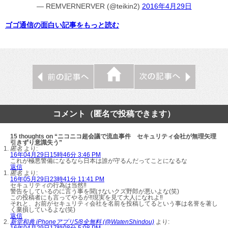
— REMVERNERVER (@teikin2)
2016年4月29日
ゴゴ通信の面白い記事をもっと読む
コメント（匿名で投稿できます）
15 thoughts on “ニコニコ超会議で流血事件 セキュリティ会社が無理矢理
引きずり意識失う”
匿名
より:
16年04月29日15時46分 3:46 PM
これが極悪警備になるなら日本は誰が守るんだってことになるな
返信
匿名
より:
16年05月29日23時41分 11:41 PM
セキュリティの行為は当然‼
警告をしているのに言う事を聞けないクズ野郎が悪いよな(笑)
この投稿者にも言ってやるが‼現実を見て大人になれよ‼
それと、お前がセキュリティ会社を名前を投稿してるという事は名誉を著し
く棄損しているよな(笑)
返信
新堂和典 iPhoneアプリ5/8全無料 (@WatenShindou)
より:
16年04月29日17時08分 5:08 PM