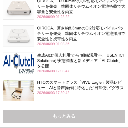
QIROCA、10000mAhのQi2対応モバイルバッテ
リーを発売 準固体リチウムイオン電池搭載で大
容量と安全性を両立
2026/06/09 01:23:22
QIROCA、薄さ約8.3mmのQi2対応モバイルバッ
テリーを発売 準固体リチウムイオン電池採用で
安全性と携帯性を両立
2026/06/09 01:08:35
生成AIは“個人利用”から“組織活用”へ USEN ICT
Solutionsが実態調査と新メディア「AI-Clutch」
を公開
2026/06/08 17:08:47
HTCのスマートグラス「VIVE Eagle」製品レビ
ュー AIと音声操作に特化した“日常使い”グラス
2026/06/03 17:30:42
もっとみる