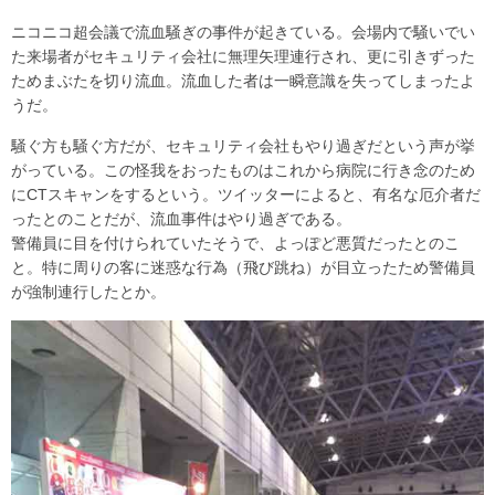
ニコニコ超会議で流血騒ぎの事件が起きている。会場内で騒いでい
た来場者がセキュリティ会社に無理矢理連行され、更に引きずった
ためまぶたを切り流血。流血した者は一瞬意識を失ってしまったよ
うだ。
騒ぐ方も騒ぐ方だが、セキュリティ会社もやり過ぎだという声が挙
がっている。この怪我をおったものはこれから病院に行き念のため
にCTスキャンをするという。ツイッターによると、有名な厄介者だ
ったとのことだが、流血事件はやり過ぎである。
警備員に目を付けられていたそうで、よっぽど悪質だったとのこ
と。特に周りの客に迷惑な行為（飛び跳ね）が目立ったため警備員
が強制連行したとか。