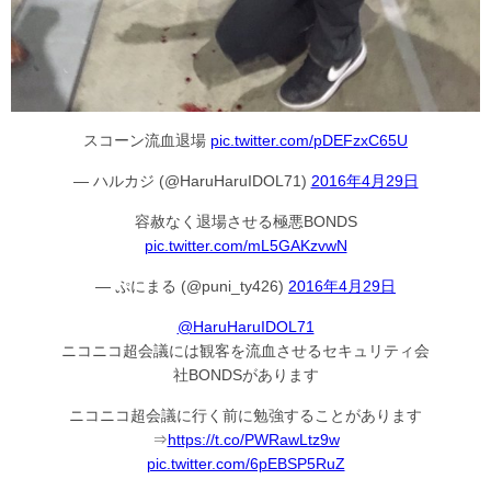
スコーン流血退場
pic.twitter.com/pDEFzxC65U
— ハルカジ (@HaruHaruIDOL71)
2016年4月29日
容赦なく退場させる極悪BONDS
pic.twitter.com/mL5GAKzvwN
— ぷにまる (@puni_ty426)
2016年4月29日
@HaruHaruIDOL71
ニコニコ超会議には観客を流血させるセキュリティ会
社BONDSがあります
ニコニコ超会議に行く前に勉強することがあります
⇒
https://t.co/PWRawLtz9w
pic.twitter.com/6pEBSP5RuZ