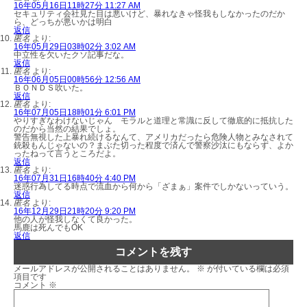
16年05月16日11時27分 11:27 AM
セキュリティ会社見た目は悪いけど、暴れなきゃ怪我もしなかったのだか
ら、どっちが悪いかは明白
返信
匿名
より:
16年05月29日03時02分 3:02 AM
中立性を欠いたクソ記事だな。
返信
匿名
より:
16年06月05日00時56分 12:56 AM
ＢＯＮＤＳ吹いた。
返信
匿名
より:
16年07月05日18時01分 6:01 PM
やりすぎなわけないじゃん モラルと道理と常識に反して徹底的に抵抗した
のだから当然の結果でしょ。
警告無視した上暴れ続けるなんて、アメリカだったら危険人物とみなされて
銃殺もんじゃないの？まぶた切った程度で済んで警察沙汰にもならず、よか
ったねって言うところだよ。
返信
匿名
より:
16年07月31日16時40分 4:40 PM
迷惑行為してる時点で流血から何から「ざまぁ」案件でしかないっていう。
返信
匿名
より:
16年12月29日21時20分 9:20 PM
他の人が怪我しなくて良かった。
馬鹿は死んでもOK
返信
コメントを残す
メールアドレスが公開されることはありません。
※
が付いている欄は必須
項目です
コメント
※