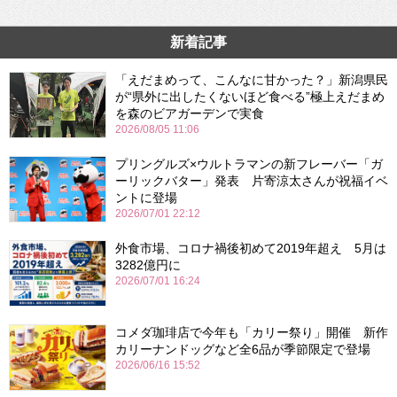
新着記事
「えだまめって、こんなに甘かった？」新潟県民
が“県外に出したくないほど食べる”極上えだまめ
を森のビアガーデンで実食
2026/08/05 11:06
プリングルズ×ウルトラマンの新フレーバー「ガ
ーリックバター」発表 片寄涼太さんが祝福イベ
ントに登場
2026/07/01 22:12
外食市場、コロナ禍後初めて2019年超え 5月は
3282億円に
2026/07/01 16:24
コメダ珈琲店で今年も「カリー祭り」開催 新作
カリーナンドッグなど全6品が季節限定で登場
2026/06/16 15:52