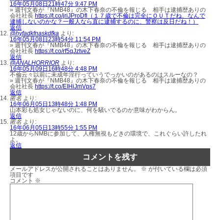
16年05月08日21時47分 9:47 PM
» 週刊文春が『NMB48』の木下春奈の不倫を報じる 相手は逮捕歴ありの
会社社長
https://t.co/jriJProDfl（１７歳で不倫は完全にＯＵＴだね、なんで
逮捕しないのかな？一般人なら直に逮捕するのに、警察は反日だね！）
返信
@hyfadkfnaskdfka
より:
16年05月08日23時54分 11:54 PM
» 週刊文春が『NMB48』の木下春奈の不倫を報じる 相手は逮捕歴ありの
会社社長
https://t.co/rf5qJztveZ
返信
@ANALHORRIOR
より:
16年05月09日16時48分 4:48 PM
不倫云々以前に未成年淫行っていうでっかいのがあるのはスルーなの？
» 週刊文春が『NMB48』の木下春奈の不倫を報じる 相手は逮捕歴ありの
会社社長
https://t.co/EIHiJmVps7
返信
匿名
より:
16年06月05日13時48分 1:48 PM
山本彩も処女じゃないのに、何を騒いでるのか意味がわからん。
返信
匿名
より:
16年06月05日13時55分 1:55 PM
12歳からNMBに参加して、人権無視もどきの環境で、これぐらい許したれ
よ。
返信
コメントを残す
メールアドレスが公開されることはありません。
※
が付いている欄は必須
項目です
コメント
※