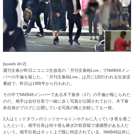
[quads id=2]
週刊文春が昨日ニコニコ生放送の「月刊文春砲Live」でNMB48メン
バーの不倫を報じた。「月刊文春砲Live」は月に1回行われる生放送
番組で、昨日は19時半から行われた。
その中でNMB48メンバーである木下春奈（17）の不倫が報じられた
のだ。相手は会社社長で一緒に歩く写真が公開されており、木下春
奈自身がブログに公開している写真の靴と比較しても一致。
2人はミッドタウンのリッツカールトンホテルに入っていき夜を過ご
したという。相手社長は何十億も稼ぎ詐欺容疑で逮捕歴がある人だ
という。相手社長はネット上で既に特定されている。NMB48以外に