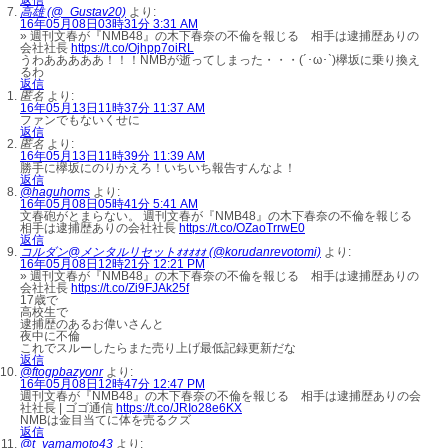
返信
高雄 (@_Gustav20)
より:
16年05月08日03時31分 3:31 AM
» 週刊文春が『NMB48』の木下春奈の不倫を報じる 相手は逮捕歴ありの
会社社長
https://t.co/Ojhpp7oiRL
うわあああああ！！！NMBが逝ってしまった・・・(´･ω･`)欅坂に乗り換え
るわ
返信
匿名
より:
16年05月13日11時37分 11:37 AM
ファンでもないくせに
返信
匿名
より:
16年05月13日11時39分 11:39 AM
勝手に欅坂にのりかえろ！いちいち報告すんなよ！
返信
@haguhoms
より:
16年05月08日05時41分 5:41 AM
文春砲がとまらない。 週刊文春が『NMB48』の木下春奈の不倫を報じる
相手は逮捕歴ありの会社社長
https://t.co/OZaoTrrwE0
返信
コルダン@メンタルリセットｫｫｫｫｫ (@korudanrevotomi)
より:
16年05月08日12時21分 12:21 PM
» 週刊文春が『NMB48』の木下春奈の不倫を報じる 相手は逮捕歴ありの
会社社長
https://t.co/Zi9FJAk25f
17歳で
高校生で
逮捕歴のあるお偉いさんと
夜中に不倫
これでスルーしたらまた売り上げ最低記録更新だな
返信
@ftogpbazyonr
より:
16年05月08日12時47分 12:47 PM
週刊文春が『NMB48』の木下春奈の不倫を報じる 相手は逮捕歴ありの会
社社長 | ゴゴ通信
https://t.co/JRIo28e6KX
NMBは金目当てに体を売るクズ
返信
@t_yamamoto43
より: