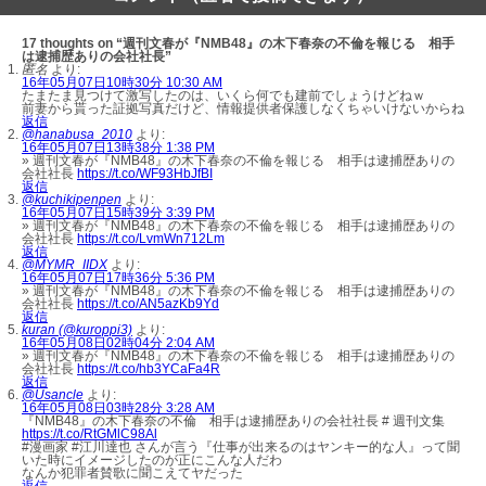
17 thoughts on “週刊文春が『NMB48』の木下春奈の不倫を報じる 相手
は逮捕歴ありの会社社長”
匿名
より:
16年05月07日10時30分 10:30 AM
たまたま見つけて激写したのは、いくら何でも建前でしょうけどねｗ
前妻から貰った証拠写真だけど、情報提供者保護しなくちゃいけないからね
返信
@hanabusa_2010
より:
16年05月07日13時38分 1:38 PM
» 週刊文春が『NMB48』の木下春奈の不倫を報じる 相手は逮捕歴ありの
会社社長
https://t.co/WF93HbJfBI
返信
@kuchikipenpen
より:
16年05月07日15時39分 3:39 PM
» 週刊文春が『NMB48』の木下春奈の不倫を報じる 相手は逮捕歴ありの
会社社長
https://t.co/LvmWn712Lm
返信
@MYMR_IIDX
より:
16年05月07日17時36分 5:36 PM
» 週刊文春が『NMB48』の木下春奈の不倫を報じる 相手は逮捕歴ありの
会社社長
https://t.co/AN5azKb9Yd
返信
kuran (@kuroppi3)
より:
16年05月08日02時04分 2:04 AM
» 週刊文春が『NMB48』の木下春奈の不倫を報じる 相手は逮捕歴ありの
会社社長
https://t.co/hb3YCaFa4R
返信
@Usancle
より:
16年05月08日03時28分 3:28 AM
『NMB48』の木下春奈の不倫 相手は逮捕歴ありの会社社長 # 週刊文集
https://t.co/RtGMlC98Al
#漫画家 #江川達也 さんが言う『仕事が出来るのはヤンキー的な人』って聞
いた時にイメージしたのが正にこんな人だわ
なんか犯罪者賛歌に聞こえてヤだった