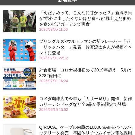
「えだまめって、こんなに甘かった？」新潟県民
が“県外に出したくないほど食べる”極上えだまめ
を森のビアガーデンで実食
2026/08/05 11:06
プリングルズ×ウルトラマンの新フレーバー「ガ
ーリックバター」発表 片寄涼太さんが祝福イベ
ントに登場
2026/07/01 22:12
外食市場、コロナ禍後初めて2019年超え 5月は
3282億円に
2026/07/01 16:24
コメダ珈琲店で今年も「カリー祭り」開催 新作
カリーナンドッグなど全6品が季節限定で登場
2026/06/16 15:52
QIROCA、ケーブル内蔵の10000mAhモバイルバ
ッテリーを発売 準固体リチウムイオン電池採用