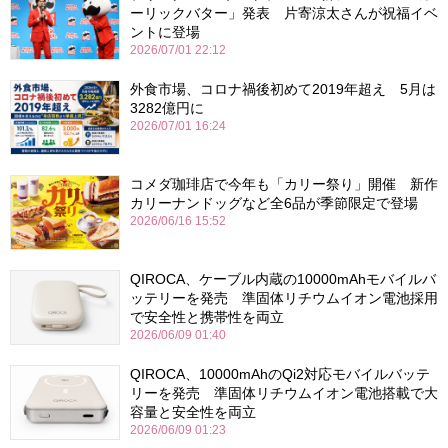
ーリックバター」発表 片寄涼太さんが祝福イベ
ントに登場
2026/07/01 22:12
外食市場、コロナ禍後初めて2019年超え 5月は
3282億円に
2026/07/01 16:24
コメダ珈琲店で今年も「カリー祭り」開催 新作
カリーナンドッグなど全6品が季節限定で登場
2026/06/16 15:52
QIROCA、ケーブル内蔵の10000mAhモバイルバ
ッテリーを発売 準固体リチウムイオン電池採用
で安全性と携帯性を両立
2026/06/09 01:40
QIROCA、10000mAhのQi2対応モバイルバッテ
リーを発売 準固体リチウムイオン電池搭載で大
容量と安全性を両立
2026/06/09 01:23