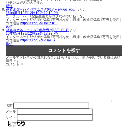
パチンコ好きの人ですね
返信
蘇る金狼～行くぜズムスタ6/17～ (@kin_rou)
より:
16年05月12日12時19分 12:19 PM
ユーチューバー｢配信生主とかロクなやついねーな｣
インターネット配信者が偽造1万円札を使い逮捕 飲食店偽造1万円を使用 |
ゴゴ通信
https://t.co/lGVDbHzJzL
返信
拝島@オルフェンズ2期待機 (@SE_O_T)
より:
16年05月12日12時22分 12:22 PM
インターネット配信者が偽造1万円札を使い逮捕 飲食店偽造1万円を使用 |
ゴゴ通信
https://t.co/8Zc0dsacjS
返信
コメントを残す
メールアドレスが公開されることはありません。
※
が付いている欄は必須
項目です
コメント
※
名前
メール
サイト