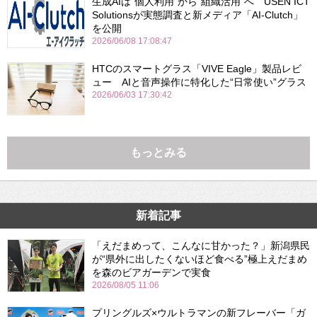
生成AIは“個人利用”から“組織活用”へ USEN ICT
Solutionsが実態調査と新メディア「AI-Clutch」
を公開
2026/06/08 17:08:47
HTCのスマートグラス「VIVE Eagle」製品レビ
ュー AIと音声操作に特化した“日常使い”グラス
2026/06/03 17:30:42
もっとみる
新着記事
「えだまめって、こんなに甘かった？」新潟県民
が“県外に出したくないほど食べる”極上えだまめ
を森のビアガーデンで実食
2026/08/05 11:06
プリングルズ×ウルトラマンの新フレーバー「ガ