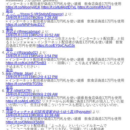
Retweeted ソル (@sol_getnews):
インターネット配信者が偽造1万円札を使い逮捕 飲食店偽造1万円を使用
https://t.co/Woonyjjt1K
https://t.co/tuMgztDTxL
https://t.co/rirxRfUyTd
返信
よっし→/Yossy.S (@StylishEmperor)
より:
16年05月11日07時26分 7:26 AM
» インターネット配信者が偽造1万円札を使い逮捕 飲食店偽造1万円を使用
https://t.co/WNP4qkcD27
返信
野武士 (@mecabmax)
より:
16年05月11日10時52分 10:52 AM
最近ではユーチューバーとかニコ生主とかを「インターネット配信業」と括
るトレンドｗｗｗ＞インターネット配信者が偽造1万円札を使い逮捕 飲食
店偽造1万円を使用
https://t.co/EY0gCAuOJx
返信
ざらぶ (@zarabu01)
より:
16年05月11日15時54分 3:54 PM
» インターネット配信者が偽造1万円札を使い逮捕 飲食店偽造1万円を使用
https://t.co/KgUHMT5mB3
・・・頭痛い； とりあえず偽札つくった人もブ
チ込まれてください；
返信
tete (@tete_blue)
より:
16年05月11日16時12分 4:12 PM
» インターネット配信者が偽造1万円札を使い逮捕 飲食店偽造1万円を使用
https://t.co/vg95bTGSNr
返信
竜太 (@MSXTR)
より:
16年05月12日02時09分 2:09 AM
» インターネット配信者が偽造1万円札を使い逮捕 飲食店偽造1万円を使用
https://t.co/MzLgIf0JS7
リスナーからお布施に偽造1万円札が混入していた疑
いが高いって、生主は今後こういうケースも想定しないといけないのか。
返信
珍論ウォッチャ＆元SE投資家＠ゆうゆう高 (@yuyutre)
より:
16年05月12日10時38分 10:38 AM
インターネット配信者が偽造1万円札を使い逮捕 飲食店偽造1万円を使用
https://t.co/OIWqoXSb8H
＞インターネット配信者は「よっさん」というハンドルネームで
＞『ニコニコ生放送』や『アフリカTV』で活躍している配信者