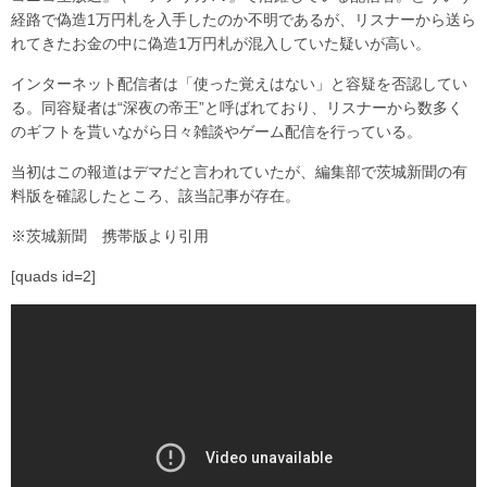
経路で偽造1万円札を入手したのか不明であるが、リスナーから送ら
れてきたお金の中に偽造1万円札が混入していた疑いが高い。
インターネット配信者は「使った覚えはない」と容疑を否認してい
る。同容疑者は“深夜の帝王”と呼ばれており、リスナーから数多く
のギフトを貰いながら日々雑談やゲーム配信を行っている。
当初はこの報道はデマだと言われていたが、編集部で茨城新聞の有
料版を確認したところ、該当記事が存在。
※茨城新聞 携帯版より引用
[quads id=2]