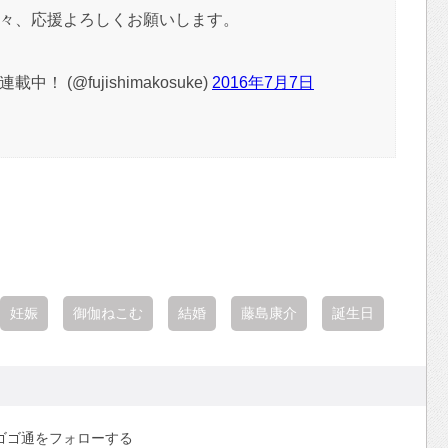
々、応援よろしくお願いします。
！ (@fujishimakosuke)
2016年7月7日
妊娠
御伽ねこむ
結婚
藤島康介
誕生日
ゴゴ通をフォローする