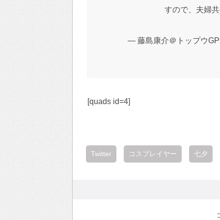
すので、夫婦共
— 藤島康介＠トップウGP連載中
[quads id=4]
Twitter
コスプレイヤー
七夕