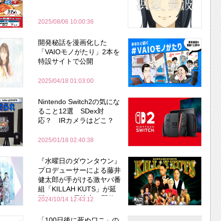
2025/08/06 10:00:36
開発秘話を漫画化した
「VAIOモノがたり」2本を
特設サイトで公開
2025/04/18 01:03:00
Nintendo Switch2の気にな
ること12選 SDex対
応？ IRカメラはどこ？
2025/01/18 02:40:38
『水曜日のダウンタウン』
プロデューサーによる藤井
健太郎が手がける激ヤバ番
組「KILLAH KUTS」が延
期するも14日決定し配信→
2024/10/14 12:43:12
即配信停止
「100日後に死ぬワニ」の