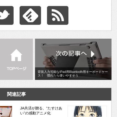
背面入力可能なiPad用Bluetooth用キーボードケー
ス！ 慣れたら使いやすそう
関連記事
JA共済が贈る、“たすけあ
い”の感動アニメ化