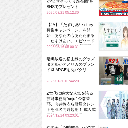
が“ピザそっくり座布団”を
SNSでプレゼント
2025/08/21 05:12:30
【JA】「たすけあい story
募集キャンペーン」を開
始 あなたの心あたたまる
「たすけあい」エピソード
が 浜辺美波さん＆福原遥さ
2025/05/16 05:00:31
ん出演アニメに!?
暗黒放送の横山緑のグッズ
タオルがアメリカのブラン
ドXLARGEを丸パクリ
2025/01/30 01:44:20
Z世代に絶大な人気を誇る
芸能事務所“seju” 今森茉
耶、向井怜衣ら所属タレン
トを６名同時起用！ 成人式
振袖レンタル＆前撮りパッ
2024/12/24 03:23:01
ク「ふりホ」新WebCMを
公開
やす子「24時間テレビのマ