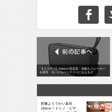
"【ゴゴデジ】Ankerが高音質・高耐久スピーカー
を発売 モバイルバッテリーにもなるぞ
想像よりでかい直径
160cm！ドミノ・ピザ