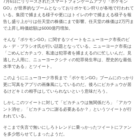
7月6日にリリースされたスマートフォンゲームアプリ『ポケモン
GO』が世界的なブームとなっておりポケモン狩りが各地で行われて
いる。集団で捕まえる様子や更にはトイレの中で捕まえる様子を報
告し盛り上がりは任天堂の株価にまで影響。任天堂の株価は2万円ま
で上昇し時価総額は6000億円増加。
そんな『ポケモンGO』に関するツイートをニューヨーク市長のビ
ル・デ・ブラシオ氏が行い話題となっている。ニューヨーク市長は
「ごめんピカチュウ、私達は犯罪者を捕まえるのに忙しいんだ。見
逃した人用に、ニューヨークシティの犯罪発生率は、歴史的な最低
水準である」とツイート。
このようにニューヨーク市長まで『ポケモンGO』ブームにのっかり
更に写真をアプリの画像風にしているのだ。後ろにピカチュウが居
るけどキミの相手はしていられないという意味だろう。
しかしこのツイートに対して「ピカチュウは無関係だろ」「アカウ
ント消せ」「ピカチュウに謝る必要あるか？」というツイートが行
われている。
そこまで失言で無いにしろトレンドに乗っかったツイートにファン
を多少怒らせてしまったようだ。