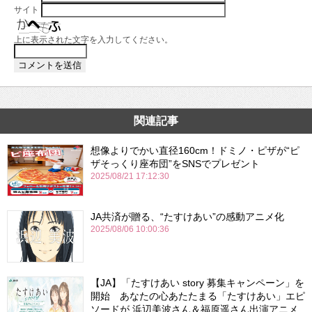
サイト
上に表示された文字を入力してください。
関連記事
想像よりでかい直径160cm！ドミノ・ピザが“ピ
ザそっくり座布団”をSNSでプレゼント
2025/08/21 17:12:30
JA共済が贈る、“たすけあい”の感動アニメ化
2025/08/06 10:00:36
【JA】「たすけあい story 募集キャンペーン」を
開始 あなたの心あたたまる「たすけあい」エピ
ソードが 浜辺美波さん＆福原遥さん出演アニメ