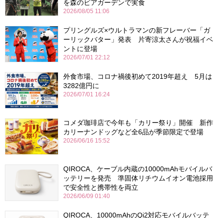
を森のビアガーデンで実食
2026/08/05 11:06
プリングルズ×ウルトラマンの新フレーバー「ガ
ーリックバター」発表 片寄涼太さんが祝福イベ
ントに登場
2026/07/01 22:12
外食市場、コロナ禍後初めて2019年超え 5月は
3282億円に
2026/07/01 16:24
コメダ珈琲店で今年も「カリー祭り」開催 新作
カリーナンドッグなど全6品が季節限定で登場
2026/06/16 15:52
QIROCA、ケーブル内蔵の10000mAhモバイルバ
ッテリーを発売 準固体リチウムイオン電池採用
で安全性と携帯性を両立
2026/06/09 01:40
QIROCA、10000mAhのQi2対応モバイルバッテ