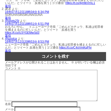
“ニューヨーク市長「ごめんピカチュウ、私達は犯罪者を捕まえるのに忙し
いんだ」とツイート 反感を買う | ゴゴ通信”
https://t.co/4jmfeVrnL1
返信
匿名
より:
16年07月12日18時34分 6:34 PM
SORUHASINSIKUNNSUNA
返信
@skgts25t
より:
16年07月12日18時51分 6:51 PM
おもろいやん。 » ニューヨーク市長「ごめんピカチュウ、私達は犯罪者
を捕まえるのに忙しいんだ」とツイート 反感を買う
https://t.co/U3YGEMwSd3
返信
@azolca
より:
16年07月12日20時53分 8:53 PM
ニューヨーク市長「ごめんピカチュウ、私達は犯罪者を捕まえるのに忙しい
んだ」とツイート 反感を買う | ゴゴ通信
https://t.co/C4oVmKqFhr
返信
コメントを残す
メールアドレスが公開されることはありません。
※
が付いている欄は必須
項目です
コメント
※
名前
メール