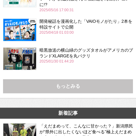
に!?
2025/05/16 17:00:31
開発秘話を漫画化した「VAIOモノがたり」2本を
特設サイトで公開
2025/04/18 01:03:00
暗黒放送の横山緑のグッズタオルがアメリカのブ
ランドXLARGEを丸パクリ
2025/01/30 01:44:20
もっとみる
新着記事
「えだまめって、こんなに甘かった？」新潟県民
が“県外に出したくないほど食べる”極上えだまめ