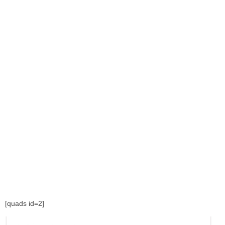
[quads id=2]