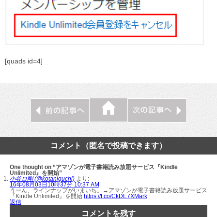
[quads id=4]
コメント（匿名で投稿できます）
One thought on “アマゾンが電子書籍読み放題サービス『Kindle
Unlimited』を開始”
小谷ロ剛 (@kotaniguchi)
より:
16年08月03日10時37分 10:37 AM
うーん、ラインナップがいまいち。→アマゾンが電子書籍読み放題サービス
『Kindle Unlimited』を開始
https://t.co/CkDE7XMark
返信
コメントを残す