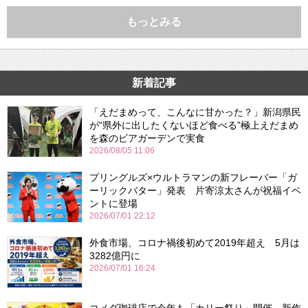
もっとみる
新着記事
「えだまめって、こんなに甘かった？」新潟県民
が“県外に出したくないほど食べる”極上えだまめ
を森のビアガーデンで実食
2026/08/05 11:06
プリングルズ×ウルトラマンの新フレーバー「ガ
ーリックバター」発表 片寄涼太さんが祝福イベ
ントに登場
2026/07/01 22:12
外食市場、コロナ禍後初めて2019年超え 5月は
3282億円に
2026/07/01 16:24
コメダ珈琲店で今年も「カリー祭り」開催 新作