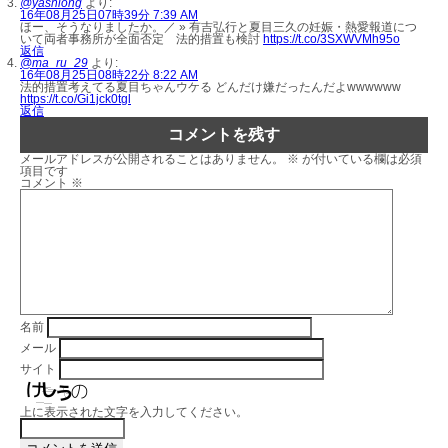
@yashiong
より:
16年08月25日07時39分 7:39 AM
ほー、そうなりましたか。／ » 有吉弘行と夏目三久の妊娠・熱愛報道につ
いて両者事務所が全面否定 法的措置も検討
https://t.co/3SXWVMh95o
返信
@ma_ru_29
より:
16年08月25日08時22分 8:22 AM
法的措置考えてる夏目ちゃんウケる どんだけ嫌だったんだよwwwwww
https://t.co/Gi1jck0tgl
返信
コメントを残す
メールアドレスが公開されることはありません。
※
が付いている欄は必須
項目です
コメント
※
名前
メール
サイト
上に表示された文字を入力してください。