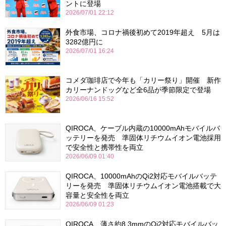
ントに登場
2026/07/01 22:12
外食市場、コロナ禍後初めて2019年超え 5月は
3282億円に
2026/07/01 16:24
コメダ珈琲店で今年も「カリー祭り」開催 新作
カリーナンドッグなど全6品が季節限定で登場
2026/06/16 15:52
QIROCA、ケーブル内蔵の10000mAhモバイルバ
ッテリーを発売 準固体リチウムイオン電池採用
で安全性と携帯性を両立
2026/06/09 01:40
QIROCA、10000mAhのQi2対応モバイルバッテ
リーを発売 準固体リチウムイオン電池搭載で大
容量と安全性を両立
2026/06/09 01:23
QIROCA、薄さ約8.3mmのQi2対応モバイルバッ