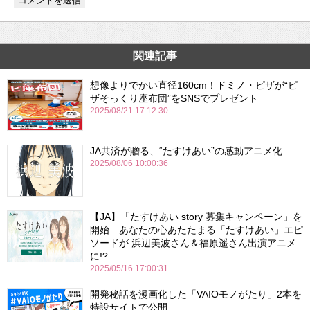
関連記事
想像よりでかい直径160cm！ドミノ・ピザが“ピ
ザそっくり座布団”をSNSでプレゼント
2025/08/21 17:12:30
JA共済が贈る、“たすけあい”の感動アニメ化
2025/08/06 10:00:36
【JA】「たすけあい story 募集キャンペーン」を
開始 あなたの心あたたまる「たすけあい」エピ
ソードが 浜辺美波さん＆福原遥さん出演アニメ
に!?
2025/05/16 17:00:31
開発秘話を漫画化した「VAIOモノがたり」2本を
特設サイトで公開