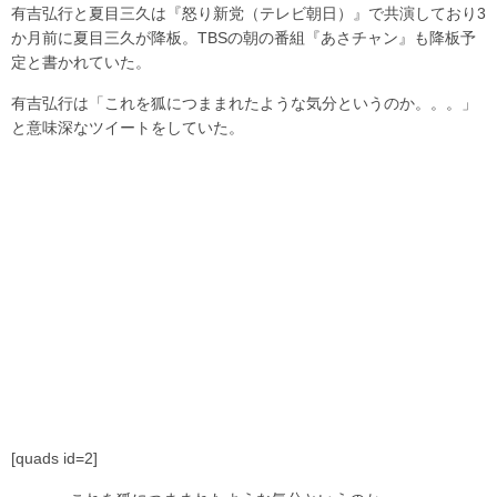
有吉弘行と夏目三久は『怒り新党（テレビ朝日）』で共演しており3
か月前に夏目三久が降板。TBSの朝の番組『あさチャン』も降板予
定と書かれていた。
有吉弘行は「これを狐につままれたような気分というのか。。。」
と意味深なツイートをしていた。
[quads id=2]