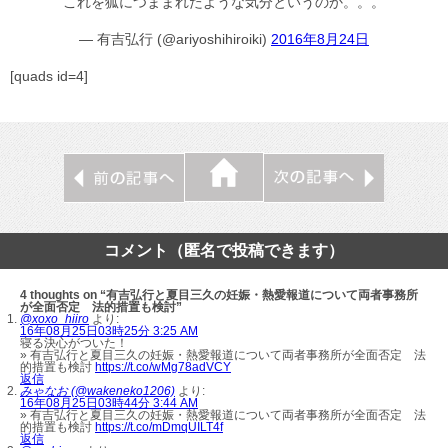
これを狐につままれたような気分というのか。。。
— 有吉弘行 (@ariyoshihiroiki)
2016年8月24日
[quads id=4]
コメント（匿名で投稿できます）
4 thoughts on “有吉弘行と夏目三久の妊娠・熱愛報道について両者事務所
が全面否定 法的措置も検討”
@xoxo_hiiro
より:
16年08月25日03時25分 3:25 AM
寝る決心がついた！
» 有吉弘行と夏目三久の妊娠・熱愛報道について両者事務所が全面否定 法
的措置も検討
https://t.co/wMg78adVCY
返信
みゃなお (@wakeneko1206)
より:
16年08月25日03時44分 3:44 AM
» 有吉弘行と夏目三久の妊娠・熱愛報道について両者事務所が全面否定 法
的措置も検討
https://t.co/mDmqUILT4f
返信