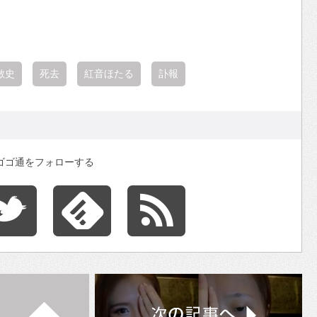
敏史
死去
紅音ほたる
訃報
ゴゴ通をフォローする