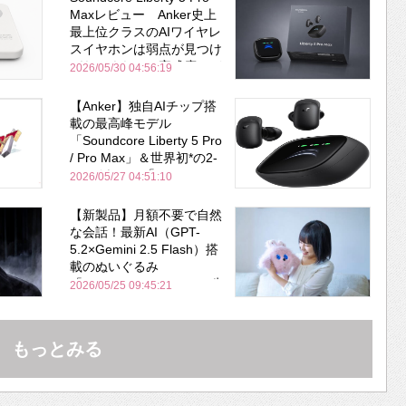
Maxレビュー Anker史上
最上位クラスのAIワイヤレ
スイヤホンは弱点が見つけ
づらいくらいの完成度にび
2026/05/30 04:56:19
びった ノイキャン性能は
Bose並み
【Anker】独自AIチップ搭
載の最高峰モデル
「Soundcore Liberty 5 Pro
/ Pro Max」＆世界初*の2-
in-1イヤホン「AeroFit 2
2026/05/27 04:51:10
Pro」が同時一挙登場！
【新製品】月額不要で自然
な会話！最新AI（GPT-
5.2×Gemini 2.5 Flash）搭
載のぬいぐるみ
「KOTTI」、Makuakeで先
2026/05/25 09:45:21
行販売開始
もっとみる