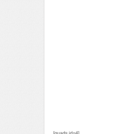
[quads id=4]