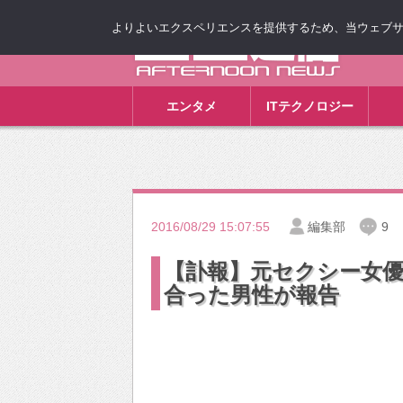
よりよいエクスペリエンスを提供するため、当ウェブサイト
ゴゴ通信
エンタメ
ITテクノロジー
2016/08/29 15:07:55
編集部
9
【訃報】元セクシー女優
合った男性が報告