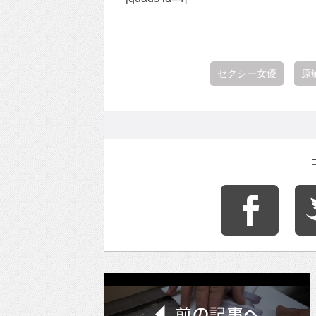
セクシー女優
原