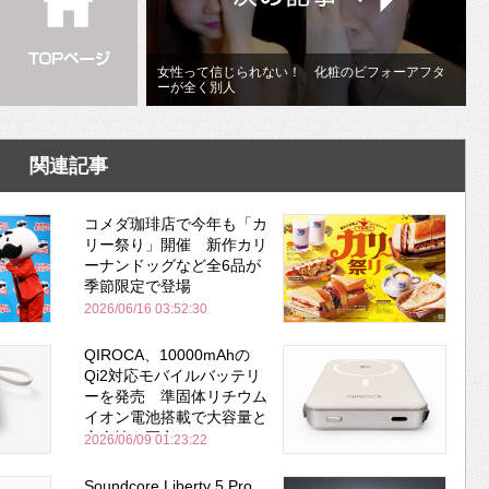
女性って信じられない！ 化粧のビフォーアフタ
ーが全く別人
関連記事
コメダ珈琲店で今年も「カ
リー祭り」開催 新作カリ
ーナンドッグなど全6品が
季節限定で登場
2026/06/16 03:52:30
QIROCA、10000mAhの
Qi2対応モバイルバッテリ
ーを発売 準固体リチウム
イオン電池搭載で大容量と
安全性を両立
2026/06/09 01:23:22
Soundcore Liberty 5 Pro