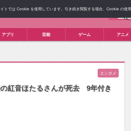
では Cookie を使用しています。引き続き閲覧する場合、Cookie の
について
広告掲載について
お問い合わせ
タレコミ
アプリ
芸能
ゲーム
アニメ
エンタメ
の紅音ほたるさんが死去 9年付き