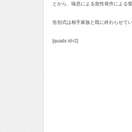
とから、喘息による急性発作による
告別式は相手家族と既に終わらせて
[quads id=2]