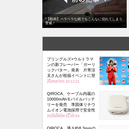
"【動画】ペラペラな紙でもこんなに切れてしまう
脅威！
プリングルズ×ウルトラマ
ンの新フレーバー「ガーリ
ックバター」発表 片寄涼
太さんが祝福イベントに登
場
2026/07/01 10:12:21
QIROCA、ケーブル内蔵の
10000mAhモバイルバッテ
リーを発売 準固体リチウ
ムイオン電池採用で安全性
と携帯性を両立
2026/06/09 01:40:54
QIROCA、薄さ約8.3mmの