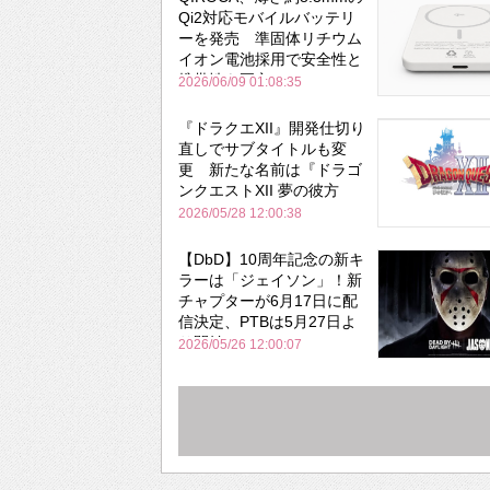
Qi2対応モバイルバッテリ
ーを発売 準固体リチウム
イオン電池採用で安全性と
携帯性を両立
2026/06/09 01:08:35
『ドラクエXII』開発仕切り
直しでサブタイトルも変
更 新たな名前は『ドラゴ
ンクエストXII 夢の彼方
へ』
2026/05/28 12:00:38
【DbD】10周年記念の新キ
ラーは「ジェイソン」！新
チャプターが6月17日に配
信決定、PTBは5月27日よ
り開始
2026/05/26 12:00:07