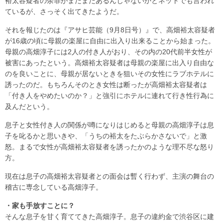
裕太容疑者の余罪がまだまだあるんじゃないかとネットでも言われ
ているが、さっそく出てきたようだ。
それを報じたのは『アサヒ芸能（9月8日号）』で、高畑裕太容疑者
が16歳の頃に母親の楽屋に自由に出入り出来ることから始まった。
母親の高畑淳子には2人の付き人がおり、その内の20代前半女性が
被害にあったという。高畑裕太容疑者は母親の楽屋に出入り自由な
のを良いことに、母親が居ないときを狙いその女性にラブホテルに
誘ったのだ。もちろんそのとき女性は断ったが高畑裕太容疑者は
「付き人をやめたいのか？」と強引にホテルに連れて行き性行為に
及んだという。
息子と女性付き人の関係が噂になりはじめると母親の高畑淳子は息
子を叱るかと思いきや、「うちの裕太をたぶらかさないで」と激
怒。まるで女性が高畑裕太容疑者を誘ったかのような理不尽な怒り
方。
現在は息子の高畑裕太容疑者との面会は暫く行わず、主演の舞台の
稽古に専念している高畑淳子。
・家も手放すことに？
そんな息子を甘く育ててきた高畑淳子。息子の違約金で渋谷区に建