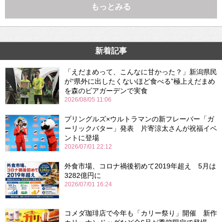
もっとみる
新着記事
「えだまめって、こんなに甘かった？」新潟県民
が“県外に出したくないほど食べる”極上えだまめ
を森のビアガーデンで実食
2026/08/05 11:06
プリングルズ×ウルトラマンの新フレーバー「ガ
ーリックバター」発表 片寄涼太さんが祝福イベ
ントに登場
2026/07/01 22:12
外食市場、コロナ禍後初めて2019年超え 5月は
3282億円に
2026/07/01 16:24
コメダ珈琲店で今年も「カリー祭り」開催 新作