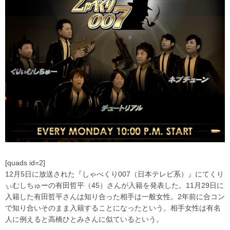
[quads id=2]
12月5日に放送された『しゃべくり007（日本テレビ系）』にてくり
ぃむしちゅーの有田哲平（45）さんが入籍を発表した。11月29日に
入籍した有田哲平さんは知り合った相手は一般女性。2年前に合コン
で知り合いそのまま入籍することになったという。相手女性は有名
人に例えると高橋ひとみさんに似ているという。