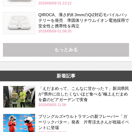
2026/06/09 01:23:22
QIROCA、薄さ約8.3mmのQi2対応モバイルバッ
テリーを発売 準固体リチウムイオン電池採用で
安全性と携帯性を両立
2026/06/09 01:08:35
もっとみる
新着記事
「えだまめって、こんなに甘かった？」新潟県民
が“県外に出したくないほど食べる”極上えだまめ
を森のビアガーデンで実食
2026/08/05 11:06
プリングルズ×ウルトラマンの新フレーバー「ガ
ーリックバター」発表 片寄涼太さんが祝福イベ
ントに登場