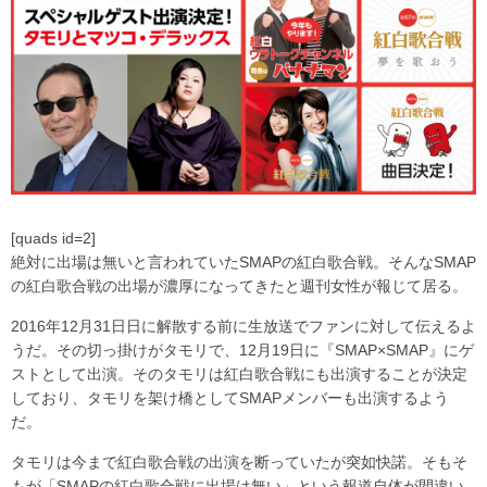
[quads id=2]
絶対に出場は無いと言われていたSMAPの紅白歌合戦。そんなSMAP
の紅白歌合戦の出場が濃厚になってきたと週刊女性が報じて居る。
2016年12月31日日に解散する前に生放送でファンに対して伝えるよ
うだ。その切っ掛けがタモリで、12月19日に『SMAP×SMAP』にゲ
ストとして出演。そのタモリは紅白歌合戦にも出演することが決定
しており、タモリを架け橋としてSMAPメンバーも出演するよう
だ。
タモリは今まで紅白歌合戦の出演を断っていたが突如快諾。そもそ
もが「SMAPの紅白歌合戦に出場は無い」という報道自体が間違い