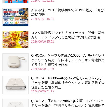
2026/07/01 22:12
外食市場、コロナ禍後初めて2019年超え 5月は
3282億円に
2026/07/01 16:24
コメダ珈琲店で今年も「カリー祭り」開催 新作
カリーナンドッグなど全6品が季節限定で登場
2026/06/16 15:52
QIROCA、ケーブル内蔵の10000mAhモバイルバ
ッテリーを発売 準固体リチウムイオン電池採用
で安全性と携帯性を両立
2026/06/09 01:40
QIROCA、10000mAhのQi2対応モバイルバッテ
リーを発売 準固体リチウムイオン電池搭載で大
容量と安全性を両立
2026/06/09 01:23
QIROCA、薄さ約8.3mmのQi2対応モバイルバッ
テリーを発売 準固体リチウムイオン電池採用で