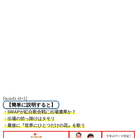
[quads id=1]
【簡単に説明すると】
・SMAPが紅白歌合戦に出場濃厚か？
・出場の切っ掛けはタモリ
・最後に『世界にひとつだけの花』を歌う