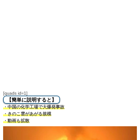
[quads id=1]
【簡単に説明すると】
・中国の化学工場で大爆発事故
・きのこ雲があがる規模
・動画も拡散