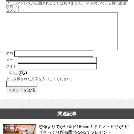
メールアドレスが公開されることはありません。
※
が付いている欄は必須
項目です
コメント
※
名前
メール
サイト
上に表示された文字を入力してください。
関連記事
想像よりでかい直径160cm！ドミノ・ピザが“ピ
ザそっくり座布団”をSNSでプレゼント