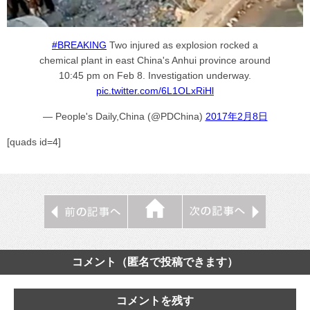
#BREAKING
Two injured as explosion rocked a
chemical plant in east China's Anhui province around
10:45 pm on Feb 8. Investigation underway.
pic.twitter.com/6L1OLxRiHl
— People's Daily,China (@PDChina)
2017年2月8日
[quads id=4]
コメント（匿名で投稿できます）
コメントを残す