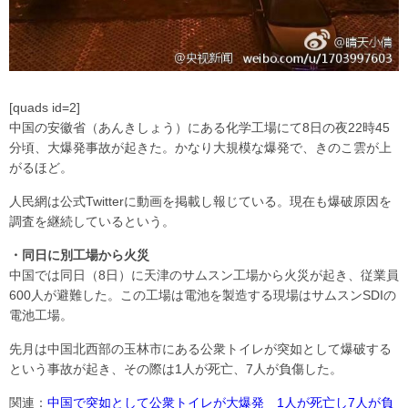
[quads id=2]
中国の安徽省（あんきしょう）にある化学工場にて8日の夜22時45
分頃、大爆発事故が起きた。かなり大規模な爆発で、きのこ雲が上
がるほど。
人民網は公式Twitterに動画を掲載し報じている。現在も爆破原因を
調査を継続しているという。
・同日に別工場から火災
中国では同日（8日）に天津のサムスン工場から火災が起き、従業員
600人が避難した。この工場は電池を製造する現場はサムスンSDIの
電池工場。
先月は中国北西部の玉林市にある公衆トイレが突如として爆破する
という事故が起き、その際は1人が死亡、7人が負傷した。
関連：
中国で突如として公衆トイレが大爆発 1人が死亡し7人が負