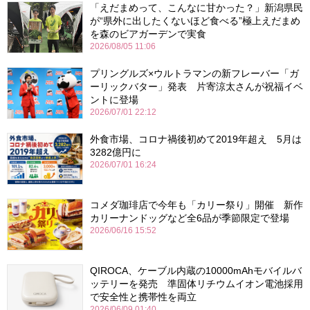
「えだまめって、こんなに甘かった？」新潟県民
が“県外に出したくないほど食べる”極上えだまめ
を森のビアガーデンで実食
2026/08/05 11:06
プリングルズ×ウルトラマンの新フレーバー「ガ
ーリックバター」発表 片寄涼太さんが祝福イベ
ントに登場
2026/07/01 22:12
外食市場、コロナ禍後初めて2019年超え 5月は
3282億円に
2026/07/01 16:24
コメダ珈琲店で今年も「カリー祭り」開催 新作
カリーナンドッグなど全6品が季節限定で登場
2026/06/16 15:52
QIROCA、ケーブル内蔵の10000mAhモバイルバ
ッテリーを発売 準固体リチウムイオン電池採用
で安全性と携帯性を両立
2026/06/09 01:40