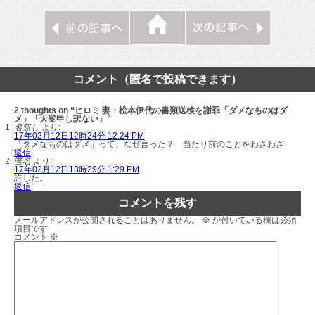
コメント（匿名で投稿できます）
2 thoughts on “ヒロミ 妻・松本伊代の書類送検を謝罪「ダメなものはダ
メ」「大変申し訳ない」”
名無し
より:
17年02月12日12時24分 12:24 PM
「ダメなものはダメ」って、なぜ言った？ 当たり前のことをわざわざ
返信
匿名
より:
17年02月12日13時29分 1:29 PM
許した。
返信
コメントを残す
メールアドレスが公開されることはありません。
※
が付いている欄は必須
項目です
コメント
※