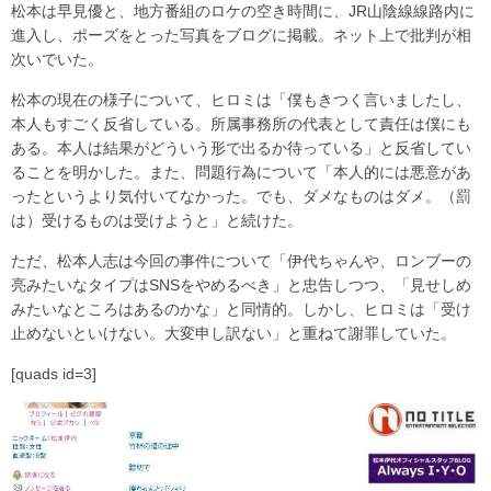
松本は早見優と、地方番組のロケの空き時間に、JR山陰線線路内に
進入し、ポーズをとった写真をブログに掲載。ネット上で批判が相
次いでいた。
松本の現在の様子について、ヒロミは「僕もきつく言いましたし、
本人もすごく反省している。所属事務所の代表として責任は僕にも
ある。本人は結果がどういう形で出るか待っている」と反省してい
ることを明かした。また、問題行為について「本人的には悪意があ
ったというより気付いてなかった。でも、ダメなものはダメ。（罰
は）受けるものは受けようと」と続けた。
ただ、松本人志は今回の事件について「伊代ちゃんや、ロンブーの
亮みたいなタイプはSNSをやめるべき」と忠告しつつ、「見せしめ
みたいなところはあるのかな」と同情的。しかし、ヒロミは「受け
止めないといけない。大変申し訳ない」と重ねて謝罪していた。
[quads id=3]