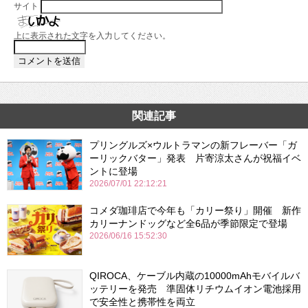
サイト
上に表示された文字を入力してください。
関連記事
プリングルズ×ウルトラマンの新フレーバー「ガ
ーリックバター」発表 片寄涼太さんが祝福イベ
ントに登場
2026/07/01 22:12:21
コメダ珈琲店で今年も「カリー祭り」開催 新作
カリーナンドッグなど全6品が季節限定で登場
2026/06/16 15:52:30
QIROCA、ケーブル内蔵の10000mAhモバイルバ
ッテリーを発売 準固体リチウムイオン電池採用
で安全性と携帯性を両立