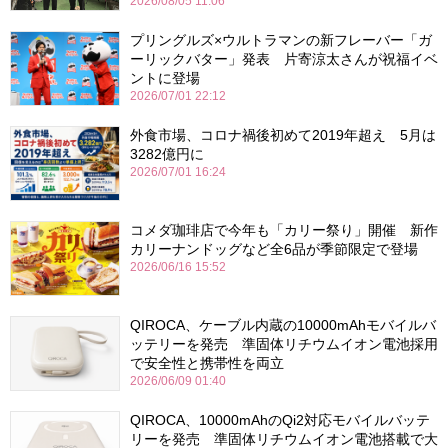
2026/08/05 11:06
プリングルズ×ウルトラマンの新フレーバー「ガ
ーリックバター」発表 片寄涼太さんが祝福イベ
ントに登場
2026/07/01 22:12
外食市場、コロナ禍後初めて2019年超え 5月は
3282億円に
2026/07/01 16:24
コメダ珈琲店で今年も「カリー祭り」開催 新作
カリーナンドッグなど全6品が季節限定で登場
2026/06/16 15:52
QIROCA、ケーブル内蔵の10000mAhモバイルバ
ッテリーを発売 準固体リチウムイオン電池採用
で安全性と携帯性を両立
2026/06/09 01:40
QIROCA、10000mAhのQi2対応モバイルバッテ
リーを発売 準固体リチウムイオン電池搭載で大