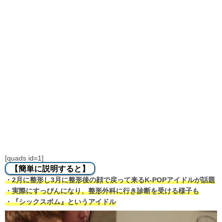
[quads id=1]
【簡単に説明すると】
・2月に整形し3月に整形後の顔で戻って来るK-POPアイドルが話題
・実際にすっぴんになり、整形外科に行き診断を受ける様子も
・『シックスボム』というアイドル