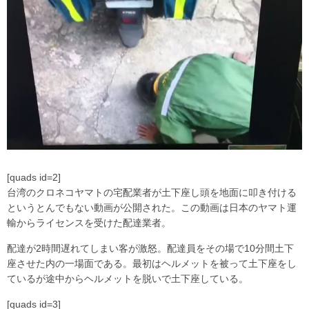
[quads id=2]
台湾のクロネコヤマトの宅配業者が土下座し頭を地面に叩き付ける
というとんでもない動画が公開された。この動画は日本のヤマト運
輸からライセンスを受けた配達業者。
配達が2時間遅れてしまい客が激怒。配達員をその場で10分間土下
座させた内の一場面である。最初はヘルメットを被って土下座をし
ているが途中からヘルメットを脱いで土下座している。
[quads id=3]