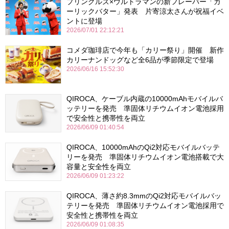
プリングルズ×ウルトラマンの新フレーバー「ガ
ーリックバター」発表 片寄涼太さんが祝福イベ
ントに登場
2026/07/01 22:12:21
コメダ珈琲店で今年も「カリー祭り」開催 新作
カリーナンドッグなど全6品が季節限定で登場
2026/06/16 15:52:30
QIROCA、ケーブル内蔵の10000mAhモバイルバ
ッテリーを発売 準固体リチウムイオン電池採用
で安全性と携帯性を両立
2026/06/09 01:40:54
QIROCA、10000mAhのQi2対応モバイルバッテ
リーを発売 準固体リチウムイオン電池搭載で大
容量と安全性を両立
2026/06/09 01:23:22
QIROCA、薄さ約8.3mmのQi2対応モバイルバッ
テリーを発売 準固体リチウムイオン電池採用で
安全性と携帯性を両立
2026/06/09 01:08:35