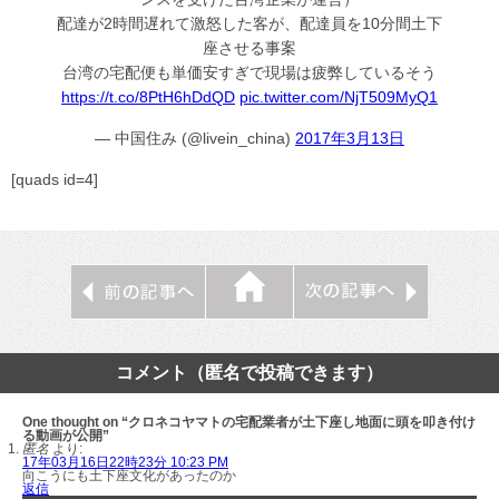
配達が2時間遅れて激怒した客が、配達員を10分間土下
座させる事案
台湾の宅配便も単価安すぎで現場は疲弊しているそう
https://t.co/8PtH6hDdQD
pic.twitter.com/NjT509MyQ1
— 中国住み (@livein_china)
2017年3月13日
[quads id=4]
コメント（匿名で投稿できます）
One thought on “クロネコヤマトの宅配業者が土下座し地面に頭を叩き付け
る動画が公開”
匿名
より:
17年03月16日22時23分 10:23 PM
向こうにも土下座文化があったのか
返信