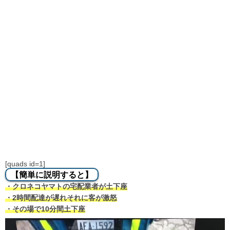
[quads id=1]
【簡単に説明すると】
・クロネコヤマトの宅配業者が土下座
・2時間配達が遅れそれに客が激怒
・その場で10分間土下座