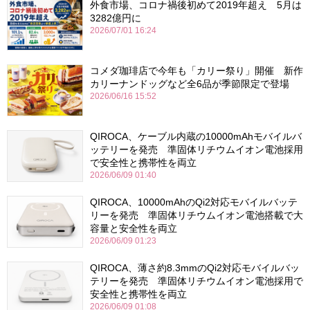
外食市場、コロナ禍後初めて2019年超え 5月は
3282億円に
2026/07/01 16:24
コメダ珈琲店で今年も「カリー祭り」開催 新作
カリーナンドッグなど全6品が季節限定で登場
2026/06/16 15:52
QIROCA、ケーブル内蔵の10000mAhモバイルバ
ッテリーを発売 準固体リチウムイオン電池採用
で安全性と携帯性を両立
2026/06/09 01:40
QIROCA、10000mAhのQi2対応モバイルバッテ
リーを発売 準固体リチウムイオン電池搭載で大
容量と安全性を両立
2026/06/09 01:23
QIROCA、薄さ約8.3mmのQi2対応モバイルバッ
テリーを発売 準固体リチウムイオン電池採用で
安全性と携帯性を両立
2026/06/09 01:08