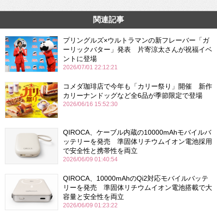
関連記事
プリングルズ×ウルトラマンの新フレーバー「ガ
ーリックバター」発表 片寄涼太さんが祝福イベ
ントに登場
2026/07/01 22:12:21
コメダ珈琲店で今年も「カリー祭り」開催 新作
カリーナンドッグなど全6品が季節限定で登場
2026/06/16 15:52:30
QIROCA、ケーブル内蔵の10000mAhモバイルバ
ッテリーを発売 準固体リチウムイオン電池採用
で安全性と携帯性を両立
2026/06/09 01:40:54
QIROCA、10000mAhのQi2対応モバイルバッテ
リーを発売 準固体リチウムイオン電池搭載で大
容量と安全性を両立
2026/06/09 01:23:22