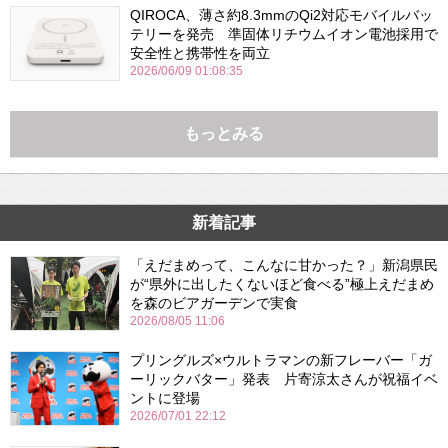
QIROCA、薄さ約8.3mmのQi2対応モバイルバッ
テリーを発売 準固体リチウムイオン電池採用で
安全性と携帯性を両立
2026/06/09 01:08:35
もっとみる
新着記事
「えだまめって、こんなに甘かった？」新潟県民
が“県外に出したくないほど食べる”極上えだまめ
を森のビアガーデンで実食
2026/08/05 11:06
プリングルズ×ウルトラマンの新フレーバー「ガ
ーリックバター」発表 片寄涼太さんが祝福イベ
ントに登場
2026/07/01 22:12