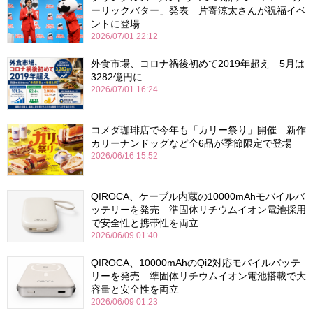
ーリックバター」発表 片寄涼太さんが祝福イベ
ントに登場
2026/07/01 22:12
外食市場、コロナ禍後初めて2019年超え 5月は
3282億円に
2026/07/01 16:24
コメダ珈琲店で今年も「カリー祭り」開催 新作
カリーナンドッグなど全6品が季節限定で登場
2026/06/16 15:52
QIROCA、ケーブル内蔵の10000mAhモバイルバ
ッテリーを発売 準固体リチウムイオン電池採用
で安全性と携帯性を両立
2026/06/09 01:40
QIROCA、10000mAhのQi2対応モバイルバッテ
リーを発売 準固体リチウムイオン電池搭載で大
容量と安全性を両立
2026/06/09 01:23