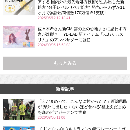
アする 国内外の最先端処方技術が生み出した新
処方 “分子レベルリペア処方” 発売からわずか11
ヶ月で累計出荷個数170万個※1突破！
2025/05/12 12:18:41
佐々木希さん新CM 雲の上の心地よさに思わず方
言が炸裂？！ YB-LAB.新アイテム「ふわりぃス
リム」のアンバサダーに就任
2024/09/05 15:58:08
もっとみる
新着記事
「えだまめって、こんなに甘かった？」新潟県民
が“県外に出したくないほど食べる”極上えだまめ
を森のビアガーデンで実食
2026/08/05 11:06
プリングルズ×ウルトラマンの新フレーバー「ガ