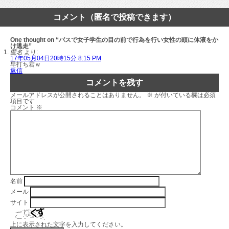
コメント（匿名で投稿できます）
One thought on “バスで女子学生の目の前で行為を行い女性の頭に体液をか
け逃走”
匿名
より:
17年05月04日20時15分 8:15 PM
早打ち君ｗ
返信
コメントを残す
メールアドレスが公開されることはありません。
※
が付いている欄は必須
項目です
コメント
※
名前
メール
サイト
上に表示された文字を入力してください。