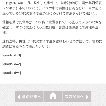
これは2014年11月に発生した事件で、当時朝9時頃に済州島西帰裏
（ソギポ）市街バスにて、バスの中で男性は行為を行い、目の前に
座っている10代の女子学生の頭にめがけて体液をかけて逃げた。
通報を受けた警察は、バス内に設置されている監視カメラの映像を
確認し、すぐに捜査に入った数日後、警察は西帰裏にて男性を逮
捕。
逮捕当時、男性は10代の女子学生を強制わいせつの疑いで、警察に
調査に容疑を全て認めたという。
[quads id=3]
[quads id=2]
[quads id=4]