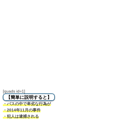
[quads id=1]
【簡単に説明すると】
・バスの中で卑劣な行為が
・2014年11月の事件
・犯人は逮捕される