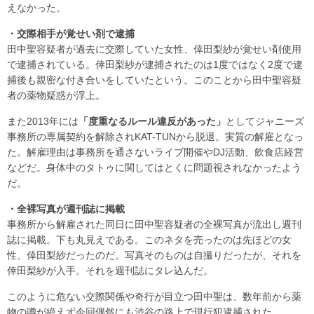
えなかった。
・交際相手が覚せい剤で逮捕
田中聖容疑者が過去に交際していた女性、倖田梨紗が覚せい剤使用
で逮捕されている。倖田梨紗が逮捕されたのは1度ではなく2度で逮
捕後も親密な付き合いをしていたという。このことから田中聖容疑
者の薬物疑惑が浮上。
また2013年には
「度重なるルール違反があった」
としてジャニーズ
事務所の専属契約を解除されKAT-TUNから脱退。実質の解雇となっ
た。解雇理由は事務所を通さないライブ開催やDJ活動、飲食店経営
などだ。身体中のタトゥに関してはとくに問題視されなかったよう
だ。
・全裸写真が週刊誌に掲載
事務所から解雇された同日に田中聖容疑者の全裸写真が流出し週刊
誌に掲載。下も丸見えである。このネタを売ったのは先ほどの女
性、倖田梨紗だったのだ。写真そのものは自撮りだったが、それを
倖田梨紗が入手。それを週刊誌にタレ込んだ。
このように危ない交際関係や奇行が目立つ田中聖は、数年前から薬
物の噂が絶えず今回偶然にも渋谷の路上で現行犯逮捕された。