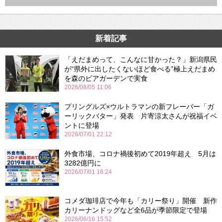
新着記事
「えだまめって、こんなに甘かった？」新潟県民
が“県外に出したくないほど食べる”極上えだまめ
を森のビアガーデンで実食
2026/08/05 11:06
プリングルズ×ウルトラマンの新フレーバー「ガ
ーリックバター」発表 片寄涼太さんが祝福イベ
ントに登場
2026/07/01 22:12
外食市場、コロナ禍後初めて2019年超え 5月は
3282億円に
2026/07/01 16:24
コメダ珈琲店で今年も「カリー祭り」開催 新作
カリーナンドッグなど全6品が季節限定で登場
2026/06/16 15:52