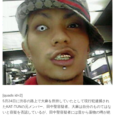
[quads id=2]
5月24日に渋谷の路上で大麻を所持していたとして現行犯逮捕され
たKAT-TUNの元メンバー、田中聖容疑者。大麻は自分のものてはな
いと容疑を否認しているが、田中聖容疑者には昔から薬物の噂が絶