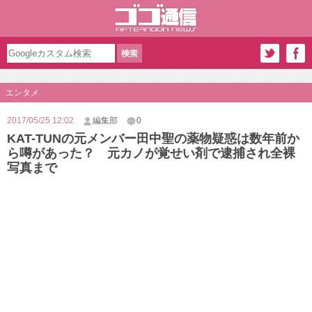
エンタメ
2017/05/25 12:02
編集部
0
KAT-TUNの元メンバー田中聖の薬物疑惑は数年前か
ら噂があった？ 元カノが覚せい剤で逮捕され全裸
写真まで