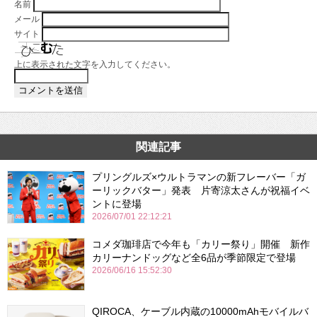
名前
メール
サイト
上に表示された文字を入力してください。
関連記事
プリングルズ×ウルトラマンの新フレーバー「ガ
ーリックバター」発表 片寄涼太さんが祝福イベ
ントに登場
2026/07/01 22:12:21
コメダ珈琲店で今年も「カリー祭り」開催 新作
カリーナンドッグなど全6品が季節限定で登場
2026/06/16 15:52:30
QIROCA、ケーブル内蔵の10000mAhモバイルバ