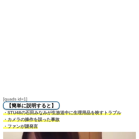
[quads id=1]
【簡単に説明すると】
・STU48の石田みなみが生放送中に生理用品を映すトラブル
・カメラの操作を誤った事故
・ファンが謎発言