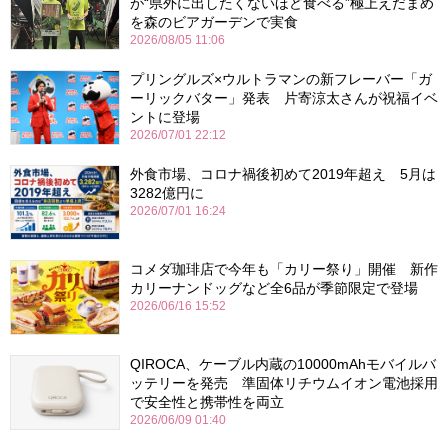
が“県外に出したくないほど食べる”極上えだまめ
を森のビアガーデンで実食
2026/08/05 11:06
プリングルズ×ウルトラマンの新フレーバー「ガ
ーリックバター」発表 片寄涼太さんが祝福イベ
ントに登場
2026/07/01 22:12
外食市場、コロナ禍後初めて2019年超え 5月は
3282億円に
2026/07/01 16:24
コメダ珈琲店で今年も「カリー祭り」開催 新作
カリーナンドッグなど全6品が季節限定で登場
2026/06/16 15:52
QIROCA、ケーブル内蔵の10000mAhモバイルバ
ッテリーを発売 準固体リチウムイオン電池採用
で安全性と携帯性を両立
2026/06/09 01:40