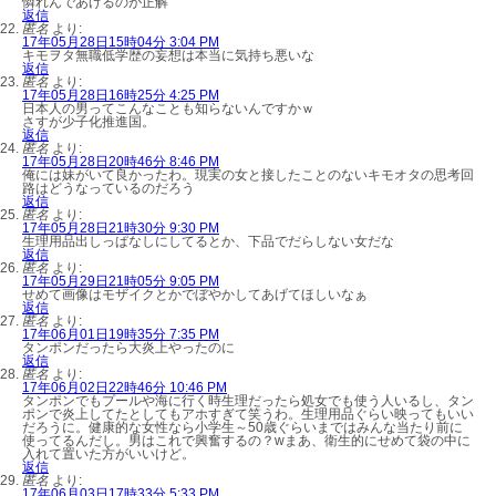
憐れんであげるのが正解
返信
匿名
より:
17年05月28日15時04分 3:04 PM
キモヲタ無職低学歴の妄想は本当に気持ち悪いな
返信
匿名
より:
17年05月28日16時25分 4:25 PM
日本人の男ってこんなことも知らないんですかｗ
さすが少子化推進国。
返信
匿名
より:
17年05月28日20時46分 8:46 PM
俺には妹がいて良かったわ。現実の女と接したことのないキモオタの思考回
路はどうなっているのだろう
返信
匿名
より:
17年05月28日21時30分 9:30 PM
生理用品出しっぱなしにしてるとか、下品でだらしない女だな
返信
匿名
より:
17年05月29日21時05分 9:05 PM
せめて画像はモザイクとかでぼやかしてあげてほしいなぁ
返信
匿名
より:
17年06月01日19時35分 7:35 PM
タンポンだったら大炎上やったのに
返信
匿名
より:
17年06月02日22時46分 10:46 PM
タンポンでもプールや海に行く時生理だったら処女でも使う人いるし、タン
ポンで炎上してたとしてもアホすぎて笑うわ。生理用品ぐらい映ってもいい
だろうに。健康的な女性なら小学生～50歳ぐらいまではみんな当たり前に
使ってるんだし。男はこれで興奮するの？wまあ、衛生的にせめて袋の中に
入れて置いた方がいいけど。
返信
匿名
より:
17年06月03日17時33分 5:33 PM