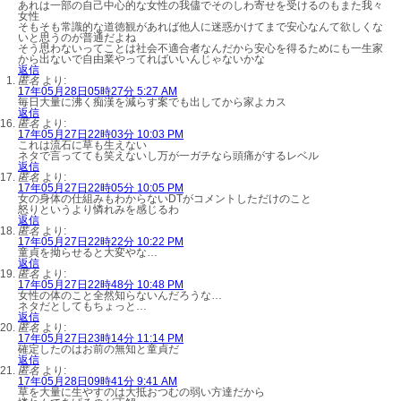
あれは一部の自己中心的な女性の我儘でそのしわ寄せを受けるのもまた我々
女性
そもそも常識的な道徳観があれば他人に迷惑かけてまで安心なんて欲しくな
いと思うのが普通だよね
そう思わないってことは社会不適合者なんだから安心を得るためにも一生家
から出ないで自由業やってればいいんじゃないかな
返信
匿名
より:
17年05月28日05時27分 5:27 AM
毎日大量に沸く痴漢を減らす案でも出してから家よカス
返信
匿名
より:
17年05月27日22時03分 10:03 PM
これは流石に草も生えない
ネタで言ってても笑えないし万が一ガチなら頭痛がするレベル
返信
匿名
より:
17年05月27日22時05分 10:05 PM
女の身体の仕組みもわからないDTがコメントしただけのこと
怒りというより憐れみを感じるわ
返信
匿名
より:
17年05月27日22時22分 10:22 PM
童貞を拗らせると大変やな…
返信
匿名
より:
17年05月27日22時48分 10:48 PM
女性の体のこと全然知らないんだろうな…
ネタだとしてもちょっと…
返信
匿名
より:
17年05月27日23時14分 11:14 PM
確定したのはお前の無知と童貞だ
返信
匿名
より:
17年05月28日09時41分 9:41 AM
草を大量に生やすのは大抵おつむの弱い方達だから