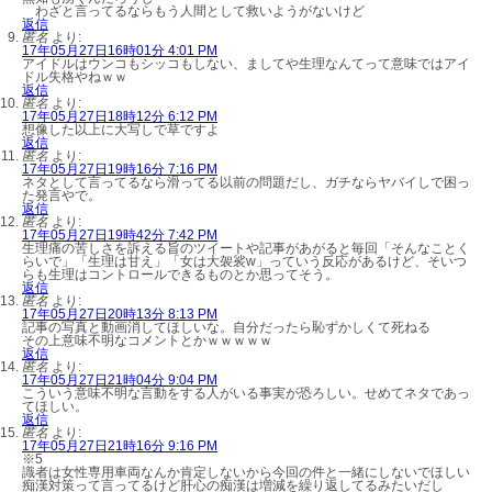
わざと言ってるならもう人間として救いようがないけど
返信
匿名
より:
17年05月27日16時01分 4:01 PM
アイドルはウンコもシッコもしない、ましてや生理なんてって意味ではアイ
ドル失格やねｗｗ
返信
匿名
より:
17年05月27日18時12分 6:12 PM
想像した以上に大写しで草ですよ
返信
匿名
より:
17年05月27日19時16分 7:16 PM
ネタとして言ってるなら滑ってる以前の問題だし、ガチならヤバイしで困っ
た発言やで。
返信
匿名
より:
17年05月27日19時42分 7:42 PM
生理痛の苦しさを訴える旨のツイートや記事があがると毎回「そんなことく
らいで」「生理は甘え」「女は大袈裟w」っていう反応があるけど、そいつ
らも生理はコントロールできるものとか思ってそう。
返信
匿名
より:
17年05月27日20時13分 8:13 PM
記事の写真と動画消してほしいな。自分だったら恥ずかしくて死ねる
その上意味不明なコメントとかｗｗｗｗｗ
返信
匿名
より:
17年05月27日21時04分 9:04 PM
こういう意味不明な言動をする人がいる事実が恐ろしい。せめてネタであっ
てほしい。
返信
匿名
より:
17年05月27日21時16分 9:16 PM
※5
識者は女性専用車両なんか肯定しないから今回の件と一緒にしないでほしい
痴漢対策って言ってるけど肝心の痴漢は増減を繰り返してるみたいだし