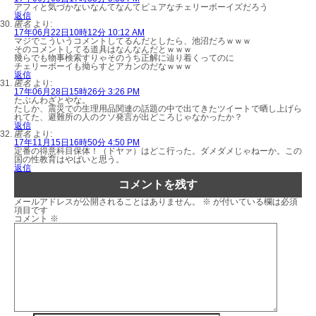
アフィと気づかないなんてなんてピュアなチェリーボーイズだろう
返信
匿名
より:
17年06月22日10時12分 10:12 AM
マジでこういうコメントしてるんだとしたら、池沼だろｗｗｗ
そのコメントしてる道具はなんなんだとｗｗｗ
幾らでも物事検索すりゃそのうち正解に辿り着くってのに
チェリーボーイも拗らすとアカンのだなｗｗｗ
返信
匿名
より:
17年06月28日15時26分 3:26 PM
たぶんわざとやな。
たしか、震災での生理用品関連の話題の中で出てきたツイートで晒し上げら
れてた、避難所の人のクソ発言が出どころじゃなかったか？
返信
匿名
より:
17年11月15日16時50分 4:50 PM
定番の得意科目保体！（ドヤァ）はどこ行った。ダメダメじゃねーか。この
国の性教育はやばいと思う。
返信
コメントを残す
メールアドレスが公開されることはありません。
※
が付いている欄は必須
項目です
コメント
※