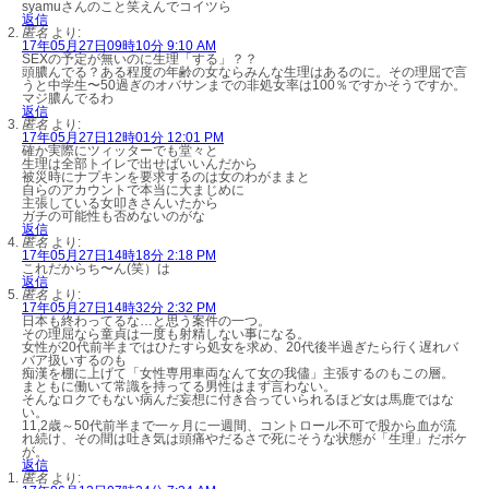
syamuさんのこと笑えんでコイツら
返信
匿名
より:
17年05月27日09時10分 9:10 AM
SEXの予定が無いのに生理「する」？？
頭膿んでる？ある程度の年齢の女ならみんな生理はあるのに。その理屈で言
うと中学生〜50過ぎのオバサンまでの非処女率は100％ですかそうですか。
マジ膿んでるわ
返信
匿名
より:
17年05月27日12時01分 12:01 PM
確か実際にツィッターでも堂々と
生理は全部トイレで出せばいいんだから
被災時にナプキンを要求するのは女のわがままと
自らのアカウントで本当に大まじめに
主張している女叩きさんいたから
ガチの可能性も否めないのがな
返信
匿名
より:
17年05月27日14時18分 2:18 PM
これだからち〜ん(笑）は
返信
匿名
より:
17年05月27日14時32分 2:32 PM
日本も終わってるな…と思う案件の一つ。
その理屈なら童貞は一度も射精しない事になる。
女性が20代前半まではひたすら処女を求め、20代後半過ぎたら行く遅れバ
バア扱いするのも
痴漢を棚に上げて「女性専用車両なんて女の我儘」主張するのもこの層。
まともに働いて常識を持ってる男性はまず言わない。
そんなロクでもない病んだ妄想に付き合っていられるほど女は馬鹿ではな
い。
11,2歳～50代前半まで一ヶ月に一週間、コントロール不可で股から血が流
れ続け、その間は吐き気は頭痛やだるさで死にそうな状態が「生理」だボケ
が。
返信
匿名
より: