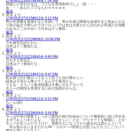
17年06月13日07時34分 7:34 AM
我儘とか笑わせるな。ブスな女専用車両でしょ（笑・・・
あ・・・あなたブスなんだｗｗｗｗｗ
返信
匿名
より:
17年05月27日15時12分 3:12 PM
男が生理痛を体感すると失神して、男が出産の陣痛を体感すると死ぬとかな
り前の論文で明らかでヨーロッパでは女は大変だから労われが常識だが儒教
のあるどこかのせいで日本はクソ無知
返信
匿名
より:
17年05月27日22時08分 10:08 PM
それ都市伝説だから…
日本はクソ無知だな…
返信
匿名
より:
17年06月21日21時40分 9:40 PM
ガセネタ盲信乙…
日本はクソ無知だな…
返信
匿名
より:
17年06月21日21時47分 9:47 PM
処女膜で穴が塞がってるって思てた頃が懐かしい、
経血は子宮から降りてくるんやで童貞さん。
でもな、そういう童貞知識は大事にせなアカンで、
大人への階段を実感するための知識やからな。
返信
匿名
より:
17年05月27日15時21分 3:21 PM
ち～ん(笑)
返信
匿名
より:
17年05月27日15時44分 3:44 PM
やっぱ中学の授業でしっかり異性の体の仕組みについて徹底的に頭に叩き込
ませておくべきだよな… 「恥ずかしい」とか「デリケートな時期に」とか
モンペが言うんだろうけど、実際大人になってから困るのは誰だよという
何も知らないままだからAV・エロゲ―=現実とか思うんだろうしこういう
無知も湧くんだろうし