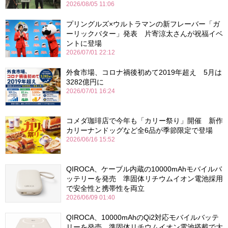
2026/08/05 11:06
プリングルズ×ウルトラマンの新フレーバー「ガ
ーリックバター」発表 片寄涼太さんが祝福イベ
ントに登場
2026/07/01 22:12
外食市場、コロナ禍後初めて2019年超え 5月は
3282億円に
2026/07/01 16:24
コメダ珈琲店で今年も「カリー祭り」開催 新作
カリーナンドッグなど全6品が季節限定で登場
2026/06/16 15:52
QIROCA、ケーブル内蔵の10000mAhモバイルバ
ッテリーを発売 準固体リチウムイオン電池採用
で安全性と携帯性を両立
2026/06/09 01:40
QIROCA、10000mAhのQi2対応モバイルバッテ
リーを発売 準固体リチウムイオン電池搭載で大