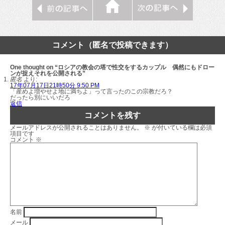
コメント（匿名で投稿できます）
One thought on “ロシアの教会の塔で性交をするカップル 偶然にもドロー
ンが捉えそれを公開される”
匿名
より:
17年07月17日21時50分 9:50 PM
「産めよ増やせよ地に満ちよ」って言ったのこの宗教だろ？
だったら別にいいだろ
返信
コメントを残す
メールアドレスが公開されることはありません。
※
が付いている欄は必須
項目です
コメント
※
名前
メール