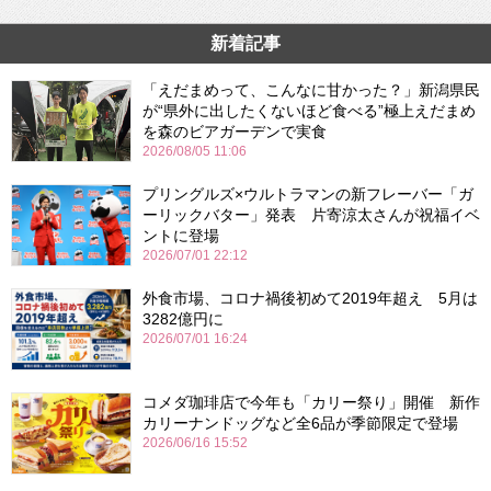
新着記事
「えだまめって、こんなに甘かった？」新潟県民
が“県外に出したくないほど食べる”極上えだまめ
を森のビアガーデンで実食
2026/08/05 11:06
プリングルズ×ウルトラマンの新フレーバー「ガ
ーリックバター」発表 片寄涼太さんが祝福イベ
ントに登場
2026/07/01 22:12
外食市場、コロナ禍後初めて2019年超え 5月は
3282億円に
2026/07/01 16:24
コメダ珈琲店で今年も「カリー祭り」開催 新作
カリーナンドッグなど全6品が季節限定で登場
2026/06/16 15:52