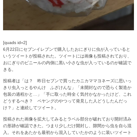
[quads id=2]
6月22日にセブンイレブンで購入したおにぎりに虫が入っていると
いうツイートが投稿された。ツイートには画像も投稿されており、
おにぎりのビニールの内側に黒い小さな虫が入っているのが確認で
きる。
投稿者は「は？ 昨日セブンで買ったカニカママヨネーズに思いっ
きり虫入っとるやんけ ふざけんな」「未開封なので恐らく製造か
包装の過程かと…」「手に取った時全く気付かなかったけど、これ
どうするべき？ ペヤングのやつって発見した人どうしたんだっ
け？」と連続してツイート。
投稿された画像を拡大してみるとラベル部分が破れており開封済み
の形跡が確認できた。つまり少しだけ開封し、隙間から虫を自ら混
入。それをあたかも最初から混入していたかのように装いツイート