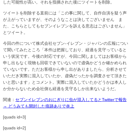
した可能性が高い。それを指摘された後にツイートを削除。
ツイートを削除する直前には「この事に関して、自作自演を疑う声
が上がっていますが、そのようなことは決してございません ま
た、こちらとしてもセブンイレブンを訴える意志はございません」
とツイート。
今回の件について株式会社セブン‐イレブン・ジャパンの広報につい
て聞いてみたところ「本件は把握しており、経過を見守っていると
いう状況です。今後の対応ですが、今回に関しましてはお客様から
申し出もなく現物も回収できていないので虚偽かどうか確かめられ
ていないです。ただお客様から申し出がありましたら、分析させて
いただき実際に混入していたか、虚偽だったかを調査させて頂きた
いと思います」とコメント。実際に混入していたかどうかは本人し
か分からないため会社側も経過を見守るしか出来ないようだ。
関連：
セブンイレブンのおにぎりに虫が混入してるとTwitterで報告
→ どうみても開封した痕跡ありで炎上
[quads id=3]
[quads id=2]