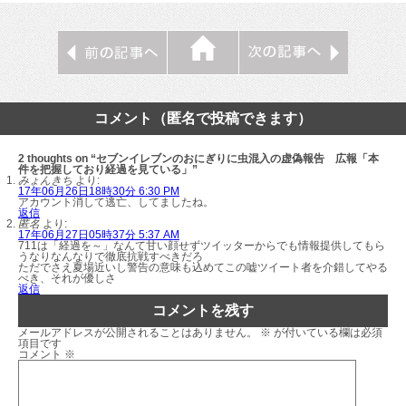
コメント（匿名で投稿できます）
2 thoughts on “セブンイレブンのおにぎりに虫混入の虚偽報告 広報「本
件を把握しており経過を見ている」”
みょんきち
より:
17年06月26日18時30分 6:30 PM
アカウント消して逃亡、してましたね。
返信
匿名
より:
17年06月27日05時37分 5:37 AM
711は「経過を～」なんて甘い顔せずツイッターからでも情報提供してもら
うなりなんなりで徹底抗戦すべきだろ
ただでさえ夏場近いし警告の意味も込めてこの嘘ツイート者を介錯してやる
べき、それが優しさ
返信
コメントを残す
メールアドレスが公開されることはありません。
※
が付いている欄は必須
項目です
コメント
※