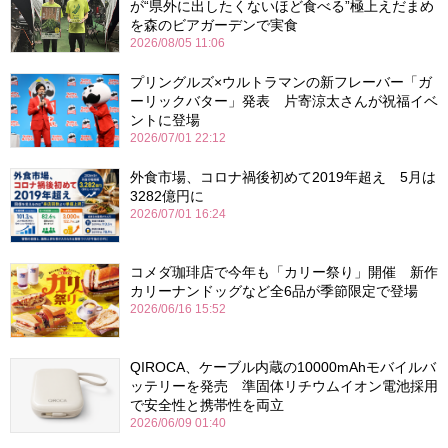
が“県外に出したくないほど食べる”極上えだまめ
を森のビアガーデンで実食
2026/08/05 11:06
プリングルズ×ウルトラマンの新フレーバー「ガ
ーリックバター」発表 片寄涼太さんが祝福イベ
ントに登場
2026/07/01 22:12
外食市場、コロナ禍後初めて2019年超え 5月は
3282億円に
2026/07/01 16:24
コメダ珈琲店で今年も「カリー祭り」開催 新作
カリーナンドッグなど全6品が季節限定で登場
2026/06/16 15:52
QIROCA、ケーブル内蔵の10000mAhモバイルバ
ッテリーを発売 準固体リチウムイオン電池採用
で安全性と携帯性を両立
2026/06/09 01:40