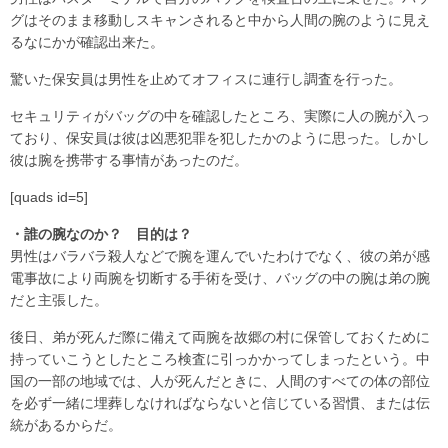
グはそのまま移動しスキャンされると中から人間の腕のように見え
るなにかが確認出来た。
驚いた保安員は男性を止めてオフィスに連行し調査を行った。
セキュリティがバッグの中を確認したところ、実際に人の腕が入っ
ており、保安員は彼は凶悪犯罪を犯したかのように思った。しかし
彼は腕を携帯する事情があったのだ。
[quads id=5]
・誰の腕なのか？ 目的は？
男性はバラバラ殺人などで腕を運んでいたわけでなく、彼の弟が感
電事故により両腕を切断する手術を受け、バッグの中の腕は弟の腕
だと主張した。
後日、弟が死んだ際に備えて両腕を故郷の村に保管しておくために
持っていこうとしたところ検査に引っかかってしまったという。中
国の一部の地域では、人が死んだときに、人間のすべての体の部位
を必ず一緒に埋葬しなければならないと信じている習慣、または伝
統があるからだ。