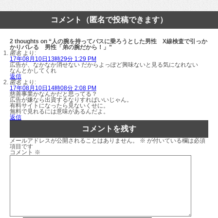
コメント（匿名で投稿できます）
2 thoughts on “人の腕を持ってバスに乗ろうとした男性 X線検査で引っか
かりバレる 男性「弟の腕だから！」”
匿名
より:
17年08月10日13時29分 1:29 PM
広告が、なかなか消せない だからよっぽど興味ないと見る気になれない
なんとかしてくれ
返信
匿名
より:
17年08月10日14時08分 2:08 PM
慈善事業かなんかだと思ってる？
広告が嫌なら出資するなりすればいいじゃん。
有料サイトになったら見ないくせに。
無料で見れるには意味があるんだよ。
返信
コメントを残す
メールアドレスが公開されることはありません。
※
が付いている欄は必須
項目です
コメント
※