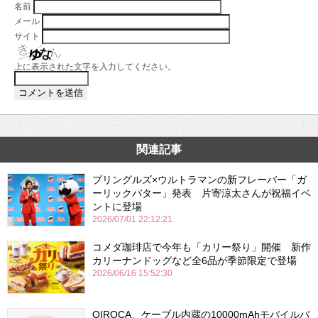
名前
メール
サイト
上に表示された文字を入力してください。
関連記事
プリングルズ×ウルトラマンの新フレーバー「ガ
ーリックバター」発表 片寄涼太さんが祝福イベ
ントに登場
2026/07/01 22:12:21
コメダ珈琲店で今年も「カリー祭り」開催 新作
カリーナンドッグなど全6品が季節限定で登場
2026/06/16 15:52:30
QIROCA、ケーブル内蔵の10000mAhモバイルバ