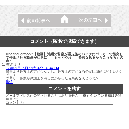
コメント（匿名で投稿できます）
One thought on “【動画】沖縄の警察が暴走族のバイクにパトカーで衝突し
て停止させる動画が話題に 「もっとやれ」「警察なめるからこうなる」の
声”
匿名
より:
17年09月16日22時34分 10:34 PM
警察より弁護士の方が少ないし、弁護士の方がなるのが圧倒的に難しいわけ
でしょ
つまり、警察が弁護士を潰しにかかったら余裕なんじゃね？
返信
コメントを残す
メールアドレスが公開されることはありません。
※
が付いている欄は必須
項目です
コメント
※