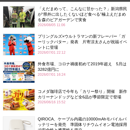
「えだまめって、こんなに甘かった？」新潟県民
が“県外に出したくないほど食べる”極上えだまめ
を森のビアガーデンで実食
2026/08/05 11:06
プリングルズ×ウルトラマンの新フレーバー「ガ
ーリックバター」発表 片寄涼太さんが祝福イベ
ントに登場
2026/07/01 22:12
外食市場、コロナ禍後初めて2019年超え 5月は
3282億円に
2026/07/01 16:24
コメダ珈琲店で今年も「カリー祭り」開催 新作
カリーナンドッグなど全6品が季節限定で登場
2026/06/16 15:52
QIROCA、ケーブル内蔵の10000mAhモバイルバ
ッテリーを発売 準固体リチウムイオン電池採用