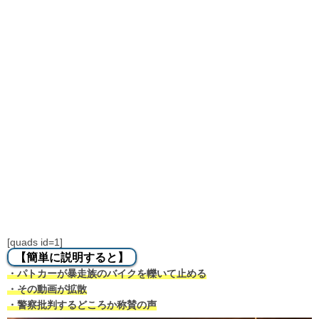
[quads id=1]
【簡単に説明すると】
・パトカーが暴走族のバイクを轢いて止める
・その動画が拡散
・警察批判するどころか称賛の声