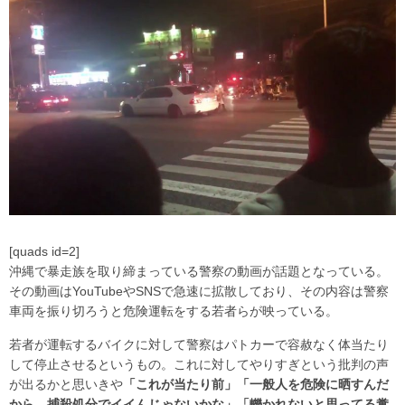
[quads id=2]
沖縄で暴走族を取り締まっている警察の動画が話題となっている。
その動画はYouTubeやSNSで急速に拡散しており、その内容は警察
車両を振り切ろうと危険運転をする若者らが映っている。
若者が運転するバイクに対して警察はパトカーで容赦なく体当たり
して停止させるというもの。これに対してやりすぎという批判の声
が出るかと思いきや
「これが当たり前」「一般人を危険に晒すんだ
から、捕殺処分でイイんじゃないかな」「轢かれないと思ってる糞