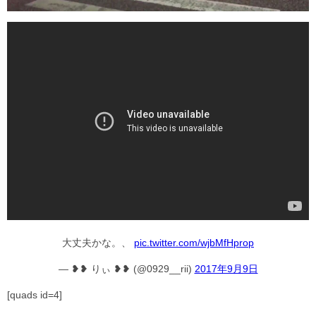
大丈夫かな。、
pic.twitter.com/wjbMfHprop
— ❥❥ りぃ ❥❥ (@0929__rii)
2017年9月9日
[quads id=4]