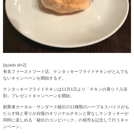
[quads id=2]
有名ファーストフード店、ケンタッキーフライドチキンがとんでも
ないキャンペーンを開始するぞ。
ケンタッキーフライドチキンは11月1日より「チキンの香り？入浴
剤」プレゼントキャンペーンを開始。
創業者カーネル・サンダース秘伝の11種類のハーブ＆スパイスがも
たらす味と香りが自慢のオリジナルチキンと骨なしケンタッキーが
同時に楽しめる「秘伝のコンビパック」の発売を記念して行うキャ
ンペーン。