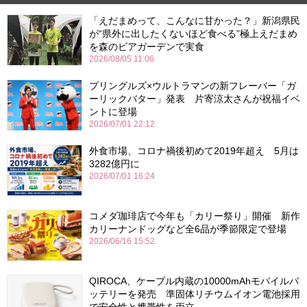
「えだまめって、こんなに甘かった？」新潟県民
が“県外に出したくないほど食べる”極上えだまめ
を森のビアガーデンで実食
2026/08/05 11:06
プリングルズ×ウルトラマンの新フレーバー「ガ
ーリックバター」発表 片寄涼太さんが祝福イベ
ントに登場
2026/07/01 22:12
外食市場、コロナ禍後初めて2019年超え 5月は
3282億円に
2026/07/01 16:24
コメダ珈琲店で今年も「カリー祭り」開催 新作
カリーナンドッグなど全6品が季節限定で登場
2026/06/16 15:52
QIROCA、ケーブル内蔵の10000mAhモバイルバ
ッテリーを発売 準固体リチウムイオン電池採用
で安全性と携帯性を両立