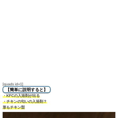
[quads id=1]
【簡単に説明すると】
・KFCの入浴剤が出る
・チキンの匂いの入浴剤？
形もチキン型