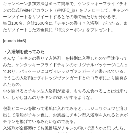
キャンペーン参加方法は至って簡単で、ケンタッキーフライドチキ
ンの公式Twitterアカウント（@KFC_jp）をフォローして、キャンペ
ーンツイートをリツイートするとその場で当たりか分かるぞ。
毎日100名、合計1500名に「チキンの香り？入浴剤」が当たる。ま
たリツイートした方全員に「特別クーポン」をプレゼント。
[quads id=5]
・入浴剤を使ってみた
そんな「チキンの香り？入浴剤」を特別に入手したので早速使って
みた。ケンタッキーフライドチキンのオリジナルパッケージに入っ
ており、パッケージにはヴィレッジヴァンガードと書かれている。
そうこの入浴剤はヴィレッジヴァンガードとのコラボにより開発さ
れたもの。
中を開けるとチキン型入浴剤が登場。もちろん食べることは出来な
い。しかしほんのりチキンの匂いがするような。
包装ビニールを取って湯船に入れてみると……ジュワジュワと溶け
出して湯船がチキン色に。お風呂にチキン型入浴剤を入れるときが
チキンを揚げているみたいなのである。
入浴剤が全部溶けてお風呂場がチキンの匂いで漂うかと思ったら、