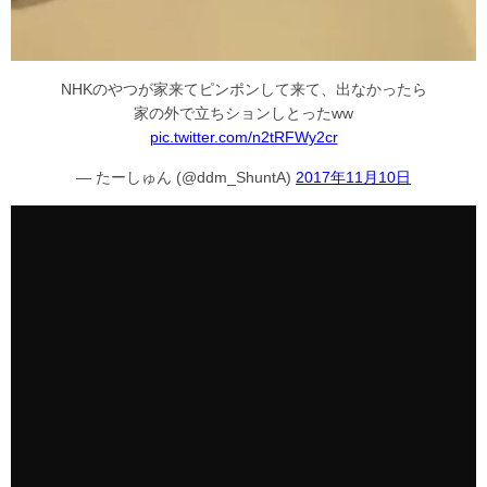
NHKのやつが家来てピンポンして来て、出なかったら
家の外で立ちションしとったww
pic.twitter.com/n2tRFWy2cr
— たーしゅん (@ddm_ShuntA)
2017年11月10日