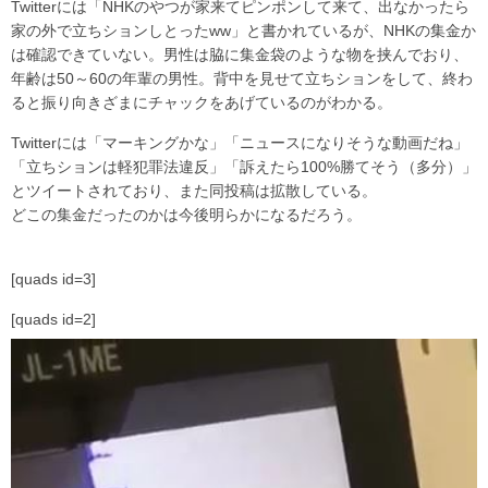
Twitterには「NHKのやつが家来てピンポンして来て、出なかったら
家の外で立ちションしとったww」と書かれているが、NHKの集金か
は確認できていない。男性は脇に集金袋のような物を挟んでおり、
年齢は50～60の年輩の男性。背中を見せて立ちションをして、終わ
ると振り向きざまにチャックをあげているのがわかる。
Twitterには「マーキングかな」「ニュースになりそうな動画だね」
「立ちションは軽犯罪法違反」「訴えたら100%勝てそう（多分）」
とツイートされており、また同投稿は拡散している。
どこの集金だったのかは今後明らかになるだろう。
[quads id=3]
[quads id=2]