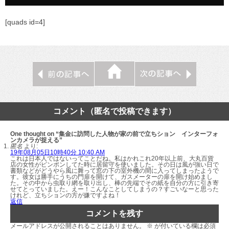
[quads id=4]
コメント（匿名で投稿できます）
One thought on “集金に訪問した人物が家の前で立ちション インターフォ
ンカメラが捉える”
匿名
より:
19年08月05日10時40分 10:40 AM
これは日本人ではないってことだね。私はかれこれ20年以上前、大丸百貨
店の女性がピンポンしてた時に居留守を使いました。その日は風が強い日で
書類などがどうやら風に舞って窓の下の室外機の間に入ってしまったようで
す。彼女は勝手にうちの門扉を開けて、ガスメーターの扉を開け始めまし
た。その中から虫取り網を取り出し、棒の先端でその紙を自分の方に引き寄
せてとっていました。えー！こんなことしてしまうの？すごいなーと思った
けれど、立ちションの方が嫌ですよね！
返信
コメントを残す
メールアドレスが公開されることはありません。
※
が付いている欄は必須