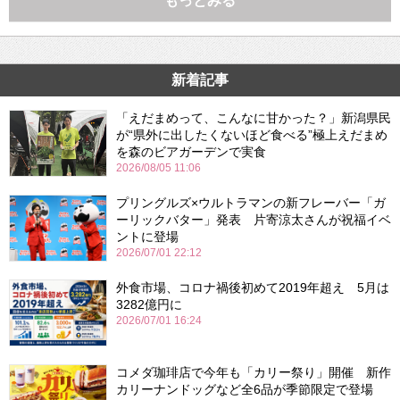
もっとみる
新着記事
「えだまめって、こんなに甘かった？」新潟県民
が“県外に出したくないほど食べる”極上えだまめ
を森のビアガーデンで実食
2026/08/05 11:06
プリングルズ×ウルトラマンの新フレーバー「ガ
ーリックバター」発表 片寄涼太さんが祝福イベ
ントに登場
2026/07/01 22:12
外食市場、コロナ禍後初めて2019年超え 5月は
3282億円に
2026/07/01 16:24
コメダ珈琲店で今年も「カリー祭り」開催 新作
カリーナンドッグなど全6品が季節限定で登場