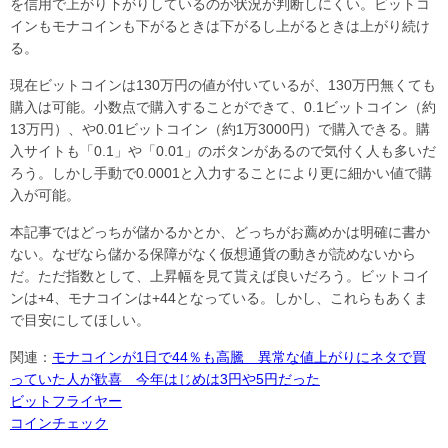
を信用で上がり下がりしているのか状況が判断しにくい。ビットコ
インもモナコインも下がるときは下がるし上がるときは上がり続け
る。
現在ビットコインは130万円の値が付いているが、130万円無くても
購入は可能。小数点で購入することができて、0.1ビットコイン（約
13万円）、や0.01ビットコイン（約1万3000円）で購入できる。購
入サイトも「0.1」や「0.01」のボタンがあるので気付く人も多いだ
ろう。しかし手動で0.0001と入力することにより更に細かい値で購
入が可能。
本記事ではどっちが儲かるかとか、どっちがお薦めかは明確に書か
ない。なぜなら儲かる保障がなく仮想通貨の動きが読めないから
だ。ただ指数として、上昇幅を見て貰えば良いだろう。ビットコイ
ンは+4、モナコインは+44となっている。しかし、これらもあくま
で目安にしてほしい。
関連：
モナコインが1日で44％も高騰 異常な値上がりにネタで買
っていた人が歓喜 今年はじめは3円や5円だった
ビットフライヤー
コインチェック