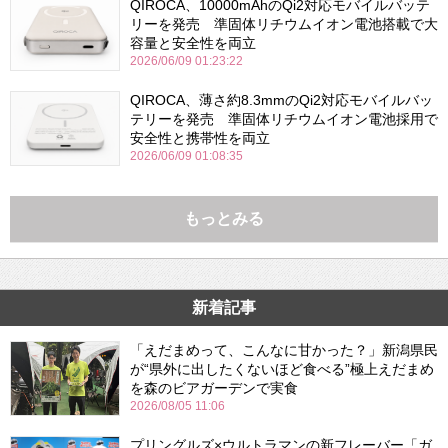
QIROCA、10000mAhのQi2対応モバイルバッテ
リーを発売 準固体リチウムイオン電池搭載で大
容量と安全性を両立
2026/06/09 01:23:22
QIROCA、薄さ約8.3mmのQi2対応モバイルバッ
テリーを発売 準固体リチウムイオン電池採用で
安全性と携帯性を両立
2026/06/09 01:08:35
もっとみる
新着記事
「えだまめって、こんなに甘かった？」新潟県民
が“県外に出したくないほど食べる”極上えだまめ
を森のビアガーデンで実食
2026/08/05 11:06
プリングルズ×ウルトラマンの新フレーバー「ガ