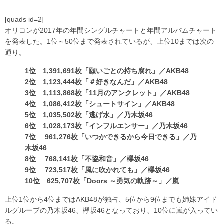
[quads id=2]
オリコンが2017年の年間シングルチャートと年間アルバムチャート
を発表した。1位～50位まで発表されているが、上位10までは次の
通り。
1位 1,391,691枚「願いごとの持ち腐れ」／AKB48
2位 1,123,444枚「＃好きなんだ」／AKB48
3位 1,113,868枚「11月のアンクレット」／AKB48
4位 1,086,412枚「シュートサイン」／AKB48
5位 1,035,502枚「逃げ水」／乃木坂46
6位 1,028,173枚「インフルエンサー」／乃木坂46
7位 961,276枚「いつかできるから今日できる」／乃
木坂46
8位 768,141枚「不協和音」／欅坂46
9位 723,517枚「風に吹かれても」／欅坂46
10位 625,707枚「Doors ～勇気の軌跡～」／嵐
上位1位から4位まではAKB48が独占、5位から9位までも姉妹アイド
ルグループの乃木坂46、欅坂46となっており、10位に嵐が入ってい
る。