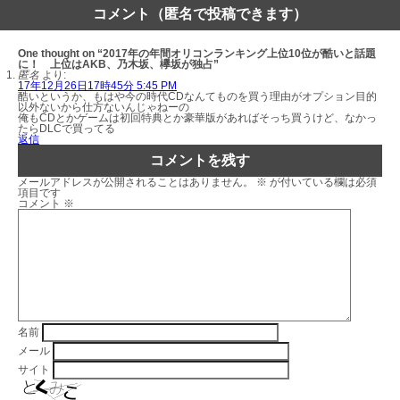
コメント（匿名で投稿できます）
One thought on “2017年の年間オリコンランキング上位10位が酷いと話題
に！ 上位はAKB、乃木坂、欅坂が独占”
匿名
より:
17年12月26日17時45分 5:45 PM
酷いというか、もはや今の時代CDなんてものを買う理由がオプション目的
以外ないから仕方ないんじゃねーの
俺もCDとかゲームは初回特典とか豪華版があればそっち買うけど、なかっ
たらDLCで買ってる
返信
コメントを残す
メールアドレスが公開されることはありません。
※
が付いている欄は必須
項目です
コメント
※
名前
メール
サイト