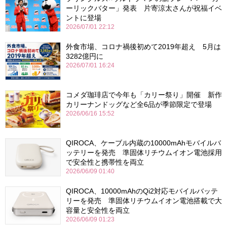
ーリックバター」発表 片寄涼太さんが祝福イベ
ントに登場
2026/07/01 22:12
外食市場、コロナ禍後初めて2019年超え 5月は
3282億円に
2026/07/01 16:24
コメダ珈琲店で今年も「カリー祭り」開催 新作
カリーナンドッグなど全6品が季節限定で登場
2026/06/16 15:52
QIROCA、ケーブル内蔵の10000mAhモバイルバ
ッテリーを発売 準固体リチウムイオン電池採用
で安全性と携帯性を両立
2026/06/09 01:40
QIROCA、10000mAhのQi2対応モバイルバッテ
リーを発売 準固体リチウムイオン電池搭載で大
容量と安全性を両立
2026/06/09 01:23