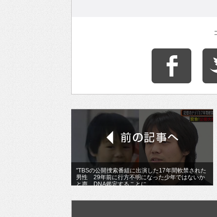
"TBSの公開捜索番組に出演した17年間軟禁された
男性 29年前に行方不明になった少年ではないか
と声 DNA鑑定することに