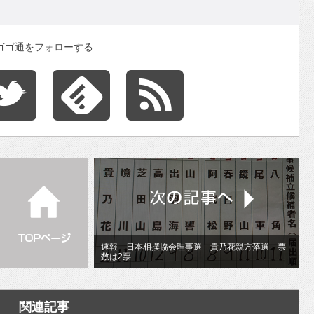
ゴゴ通をフォローする
速報 日本相撲協会理事選 貴乃花親方落選 票
数は2票
関連記事